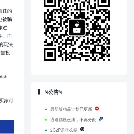
信任的
也被骗
作过
件。而
类的玩法
广告投
sh
☟公告☟
且买家可
最新版精品计划已更新
通道额度已满，不再分配
2C2P是什么梗