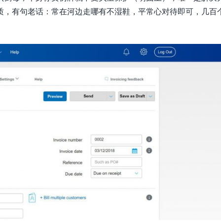
质，有句老话：常在河边走哪有不湿鞋，平常心对待即可，几百