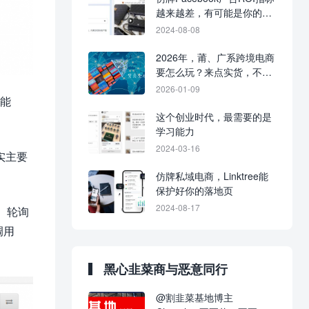
越来越差，有可能是你的广
告疲劳了
2024-08-08
2026年，莆、广系跨境电商
要怎么玩？来点实货，不谈
废话。
2026-01-09
道能
这个创业时代，最需要的是
学习能力
2024-03-16
实主要
仿牌私域电商，Linktree能
保护好你的落地页
2024-08-17
、轮询
调用
黑心韭菜商与恶意同行
@割韭菜基地博主