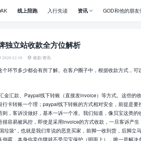
OAK
线上陪跑
入行先读
资讯
GOD和他的朋友
牌独立站收款全方位解析
2020-12-10
收款
/
资讯
这个环节多少都会有所了解。在客户圈子中，根据收款方式，可
汇款、Paypal线下转账（直接发invoice）等方式。这些的
行卡转账一个理；paypal线下转账的方式相对安全，前提是要
否则，客诉没做好，基本一诉一个准。我们知道，像贝宝这类的
容易被风控，即使是采用invoice的方式收款，一旦客诉产生
国垃圾”，也就是我们常说的恶意买家，前脚一收到货，后脚立
认倒霉，本身你卖仿牌就不受贝宝保护（明面上），唯一是解决