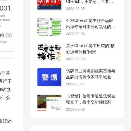
Cherish，不要怂，不要不
回应，不要当缩头乌龟！
2022-08-05
针对Cherish博主联合品牌
出海专家对本公司黑化的战
争进展图
2022-08-08
关于Cherish博主所谓的“核
心源码分析”回应
2022-08-08
仿牌行业跨境割韭菜基地与
跳非常
品牌出海伪专家马甲域名
进行了
2022-08-17
B站也
【警惕】信用卡通道伎俩被
为什么
曝光了，换个姿势继续割
2022-09-09
最好还