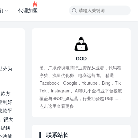

们
代理加盟
GOD
莆、广系跨境电商行业资深从业者，代码程
以分为
序猿、流量优化狮、电商运营鹰。 精通
Facebook，Google，Youtube，Bing，Tik
Tok，Instagram、AI等几乎全行业平台投流
收款方
覆盖与SNS社媒运营，行业经验超16年......
控制好
点击这里查看更多
收款平
，很大
马提纠
联系站长
办法就