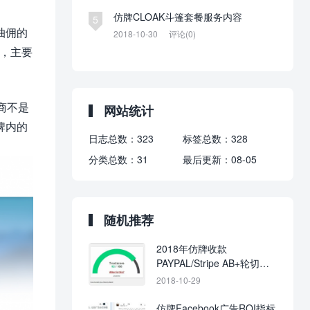
仿牌CLOAK斗篷套餐服务内容
5
抽佣的
2018-10-30
评论(0)
性，主要
商不是
网站统计
牌内的
日志总数：
323
标签总数：
328
分类总数：
31
最后更新：
08-05
随机推荐
2018年仿牌收款
PAYPAL/Stripe AB+轮切
+Trustcore解决方案
2018-10-29
仿牌Facebook广告ROI指标