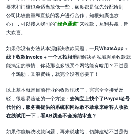
要求和门槛也会适当放低一些，额度都是优先分配给到，
公司比较侧重和直接的客户进行合作，知根知底也放
心），可以接入我司的
“绿色通道”
来收款，互利共赢，皆
大欢喜。
如果你没有办法从本源解决收款问题，
一只WhatsApp +
线下收款Invoice + 一个又拍相册
能解决的私域聊单收款就
能搞定的事情，你花那么多钱买个网站能有啥用？不过是
一个鸡肋，又浪费钱，就完全没有必要了！
以上基本就是目前行业的收款现状了，完完全全接受反
驳，很容易验证的一个方法：
去淘宝上找个了Paypal老号
代付的，服务商提供的系统和网站敢不敢拿来给客人收款
在线试用一下，看AB跳会不会冻结审查？
如果你能解决收款问题，再来说建站，仿牌建站不过是做