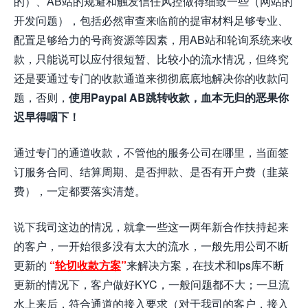
的）、AB站的规避和触发信任风控做得细致一些（网站的
开发问题），包括必然审查来临前的提审材料足够专业、
配置足够给力的号商资源等因素，用AB站和轮询系统来收
款，只能说可以应付很短暂、比较小的流水情况，但终究
还是要通过专门的收款通道来彻彻底底地解决你的收款问
题，否则，
使用Paypal AB跳转收款，血本无归的恶果你
迟早得咽下！
通过专门的通道收款，不管他的服务公司在哪里，当面签
订服务合同、结算周期、是否押款、是否有开户费（韭菜
费），一定都要落实清楚。
说下我司这边的情况，就拿一些这一两年新合作扶持起来
的客户，一开始很多没有太大的流水，一般先用公司不断
更新的
“
轮切收款方案
”
来解决方案，在技术和Ips库不断
更新的情况下，客户做好KYC，一般问题都不大；一旦流
水上来后，符合通道的接入要求（对于我司的客户，接入