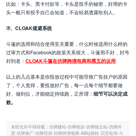
比如：卡头、黑卡付款等，卡头是投手的秘密，好用的卡
头一般只有投手自己会知道，不会轻易透露给别人。
⑦、CLOAK规避系统
斗篷的选用和结合使用至关重要，什么时候选用什么样的
过审方式和Facebook的政策关系很大，斗篷用不好，封号
封到老：
CLOAK斗篷在仿牌跨境电商和黑五的运用
以上的几点基本是你投放过程中可能导致广告挂户的原因
了，个人觉得，要投放好广告，每一点每个细节都要做
好、做到位，才能稳定持续跑，正所谓：
细节可以决定成
败。
未经允许不得转载：
仿牌建站-仿牌收款-仿牌独立站-仿牌外
贸-仿牌推广-仿牌培训-仿牌跨境电商-AB站跳转-贝宝轮询-斗