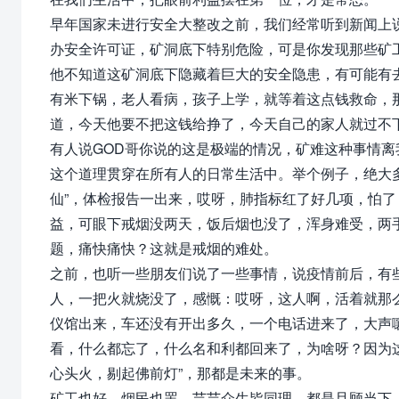
早年国家未进行安全大整改之前，我们经常听到新闻上
办安全许可证，矿洞底下特别危险，可是你发现那些矿
他不知道这矿洞底下隐藏着巨大的安全隐患，有可能有
有米下锅，老人看病，孩子上学，就等着这点钱救命，
道，今天他要不把这钱给挣了，今天自己的家人就过不
有人说GOD哥你说的这是极端的情况，矿难这种事情
这个道理贯穿在所有人的日常生活中。举个例子，绝大
仙”，体检报告一出来，哎呀，肺指标红了好几项，怕
益，可眼下戒烟没两天，饭后烟也没了，浑身难受，两
题，痛快痛快？这就是戒烟的难处。
之前，也听一些朋友们说了一些事情，说疫情前后，有
人，一把火就烧没了，感慨：哎呀，这人啊，活着就那
仪馆出来，车还没有开出多久，一个电话进来了，大声嚷
看，什么都忘了，什么名和利都回来了，为啥呀？因为
心头火，剔起佛前灯”，那都是未来的事。
矿工也好，烟民也罢，芸芸众生皆同理，都是且顾当下