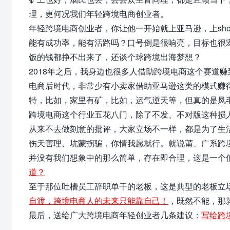
理，更何况我们年轻跨境电商创业者。
年轻跨境电商创业者，你让他一开始就上亚马逊，上sho
能有成功率，能有活路吗？口号倒是很响亮，目标也很宏
饭的钱都挣不出来了，还谈个球跨境出海梦想？
2018年之后，我身边也很多人借助跨境电商这个赛道
电商后时代，非常少有小卖家借助亚马逊这类的模式赚
特，比如，家里有矿，比如，运气逆天等，但真的是凤
跨境电商这个行业五花八门，除了不发、不对版这种损
从来不去做刻意的批评，大家立场不一样，都是为了生
伤天害理、坑蒙拐骗，你情我愿就行。就说莆、广系跨
并没有我们想象中的那么简单，存在即合理，这是一个
道？
至于那位吐槽员工辞职单干的老板，这是典型的老板立
自渡，跨境电商人的未来只能靠自己！
，既然不能，那
最后，送给广大跨境电商年轻创业者几条建议：
写给跨