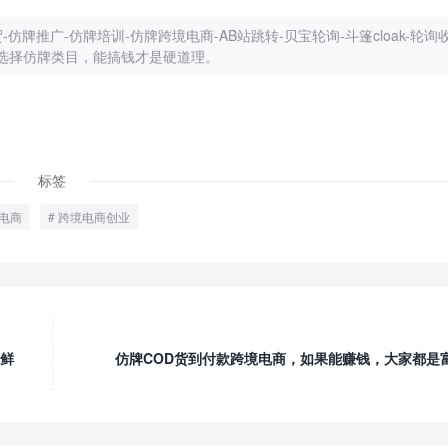
仿牌推广-仿牌培训-仿牌跨境电商-AB站跳转-贝宝轮询-斗篷cloak-轮询收
选择仿牌类目，能搞钱才是硬道理。
标签
电商
跨境电商创业
鲜
仿牌COD货到付款跨境电商，如果能赚钱，大家都是