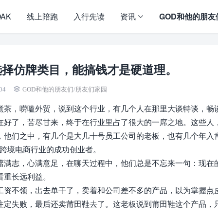
OAK
线上陪跑
入行先读
资讯
GOD和他的朋友
选择仿牌类目，能搞钱才是硬道理。
04
GOD和他的朋友们
/
朋友们家园
煮茶，唠嗑外贸，说到这个行业，有几个人在那里大谈特谈，畅
在好了，苦尽甘来，终于在行业里占了很大的一席之地。这些人
，他们之中，有几个是大几十号员工公司的老板，也有几个年入
于跨境电商行业的成功创业者。
躇满志，心满意足，在聊天过程中，他们总是不忘来一句：现在
看重长远利益。
工资不领，出去单干了，卖着和公司差不多的产品，以为掌握点
注定失败，最后还卖莆田鞋去了。这老板说到莆田鞋这个产品，