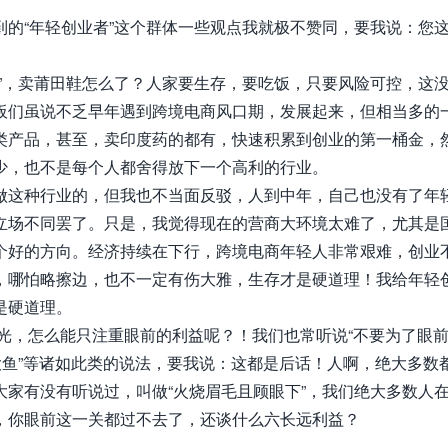
的“年轻创业者”这个群体一些观点我就极不赞同，要我说：您
”，卖莆田鞋怎么了？人家要生存，要吃饭，只要风险可控，这
板们虽说不乏早年遇到跨境电商风口期，发展起来，但相当多的
类产品，甚至，卖印度药的都有，快速积累到创业的第一桶金，
少，也不是每个人都舍得放下一个高利的行业。
做这种行业的，但我也不当面反驳，人到中年，自己也没有了年
立场不同罢了。只是，我觉得现在的营商大环境太难了，尤其是
个好的方向。经济持续在下行，跨境电商年轻人非常艰难，创业
，哪怕略擦边，也不一定有伤大雅，生存才是硬道理！我给年轻
是硬道理。
光，怎么能只注重眼前的利益呢？！我们也常听说“不要为了眼
大鱼”等诸如此类的说法，要我说：这都是后话！人啊，绝大多数
家有没有听说过，叫做“火烧眉毛且顾眼下”，我们绝大多数人
，你眼前这一关都过不去了，还谈什么六长远利益？