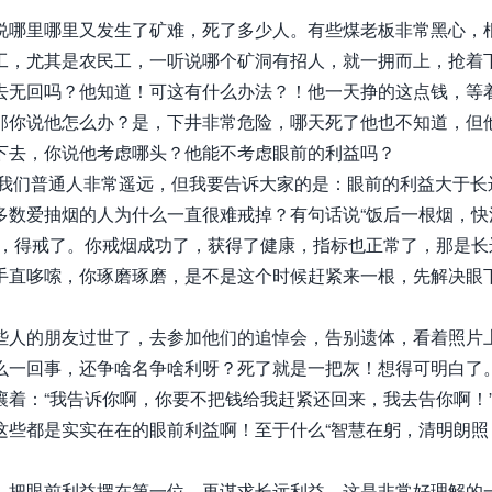
说哪里哪里又发生了矿难，死了多少人。有些煤老板非常黑心，
工，尤其是农民工，一听说哪个矿洞有招人，就一拥而上，抢着
去无回吗？他知道！可这有什么办法？！他一天挣的这点钱，等
那你说他怎么办？是，下井非常危险，哪天死了他也不知道，但
下去，你说他考虑哪头？他能不考虑眼前的利益吗？
离我们普通人非常遥远，但我要告诉大家的是：眼前的利益大于长
多数爱抽烟的人为什么一直很难戒掉？有句话说“饭后一根烟，快
了，得戒了。你戒烟成功了，获得了健康，指标也正常了，那是长
手直哆嗦，你琢磨琢磨，是不是这个时候赶紧来一根，先解决眼
些人的朋友过世了，去参加他们的追悼会，告别遗体，看着照片
么一回事，还争啥名争啥利呀？死了就是一把灰！想得可明白了
着：“我告诉你啊，你要不把钱给我赶紧还回来，我去告你啊！
这些都是实实在在的眼前利益啊！至于什么“智慧在躬，清明朗照
，把眼前利益摆在第一位，再谋求长远利益，这是非常好理解的