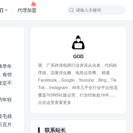

们
代理加盟
GOD
莆、广系跨境电商行业资深从业者，代码程
谈早年
序猿、流量优化狮、电商运营鹰。 精通
，有些
Facebook，Google，Youtube，Bing，Tik
肯定不
Tok，Instagram、AI等几乎全行业平台投流
覆盖与SNS社媒运营，行业经验超16年......
的年轻
点击这里查看更多
皮毛就
只言片
联系站长