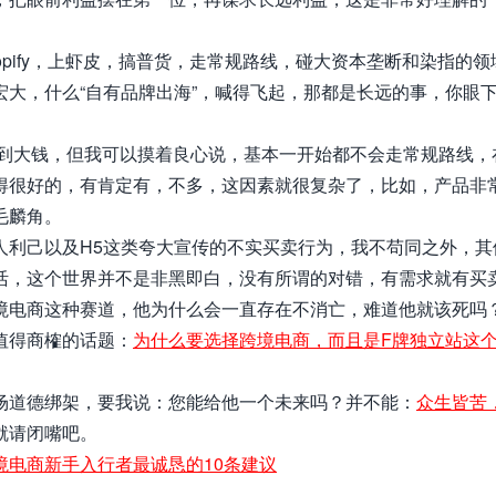
pify，上虾皮，搞普货，走常规路线，碰大资本垄断和染指的领
大，什么“自有品牌出海”，喊得飞起，那都是长远的事，你眼
赚到大钱，但我可以摸着良心说，基本一开始都不会走常规路线，
得很好的，有肯定有，不多，这因素就很复杂了，比如，产品非
毛麟角。
人利己以及H5这类夸大宣传的不实买卖行为，我不苟同之外，其
活，这个世界并不是非黑即白，没有所谓的对错，有需求就有买
境电商这种赛道，他为什么会一直存在不消亡，难道他就该死吗
值得商榷的话题：
为什么要选择跨境电商，而且是F牌独立站这
场道德绑架，要我说：您能给他一个未来吗？并不能：
众生皆苦
就请闭嘴吧。
境电商新手入行者最诚恳的10条建议