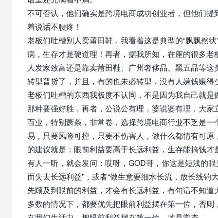
不可否认，他们确实是跨境电商成功创业者，但他们提到
着说话不腰疼！
老板们吐槽别人卖莆田鞋，我看着这是典型的“飘飘然状
病，生存才是硬道理！再者，据我所知，在座的很多老
人发家致富还是靠卖莆田鞋、广州奢侈品、黑五品等这
转型普货了，并且，有的也未必转型，没有人嫌钱赚得
老板们吐槽的东西我极度不认同，不是因为我自己就是
那种要强好胜，再者，公说公有理，婆说婆有理，大家
百业，特别萧条，非常卷，选择跨境电商行业不乏是一
易，只要风险可控，只要不伤害人，做什么都情有可原
的建议就是：眼前利益要高于长远利益，生存能搞钱才
有人一听，就会发问：哎呀，GOD哥，你这是短浅的眼
而失去长远利益”，或者“做生意要细水长流，放长线钓
先顾及到眼前的利益，才会有长远利益，有句话不知道大
多数的情况下，都要优先把眼前利益摆在第一位，否则
在我们生活中，把眼前利益摆在第一位，才是常态。