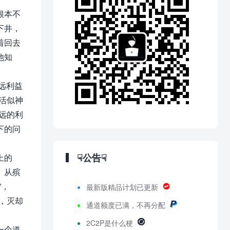
根本不
下井，
着回去
他知
远利益
活似神
远的利
下的问
☟公告☟
上的
。从殡
”，
最新版精品计划已更新
，灭却
通道额度已满，不再分配
2C2P是什么梗
一个道