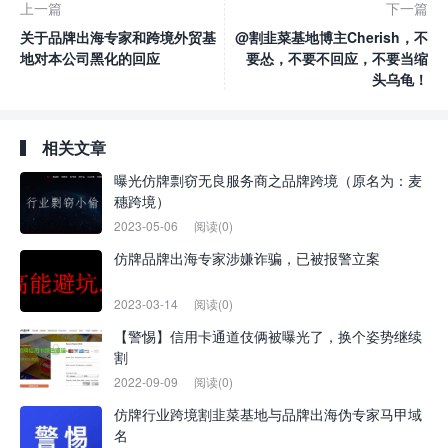
上一篇
下一篇
关于品牌出海专家和跨境外贸基
@割韭菜基地博主Cherish，不
地对本公司黑化的回应
要怂，不要不回应，不要当缩
头乌龟！
相关文章
曝光仿牌剽窃无良服务商之品牌跨境（原名为：麦
穗跨境）
2023-05-06
阅读(0)
仿牌品牌出海专家涉嫌诈骗，已被报警立案
2023-03-14
阅读(0)
【警惕】信用卡通道伎俩被曝光了，换个姿势继续
割
2022-09-09
阅读(0)
仿牌行业跨境割韭菜基地与品牌出海伪专家马甲域
名