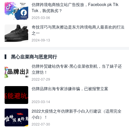
仿牌跨境电商独立站广告投放，Facebook pk Tik
Tok，孰优孰劣？
2025-03-06
奇技淫巧与黑灰擦边是东方跨境电商人最喜欢的打法
之一
2024-09-13
黑心韭菜商与恶意同行
仿牌外贸建站伪专家-黑心韭菜收割机，当了婊子还
立牌坊！
2022-07-29
仿牌品牌出海专家涉嫌诈骗，已被报警立案
2023-03-14
2022大疫情之年仿牌新手小白入行建议（适用完全
小白）！
2022-07-30