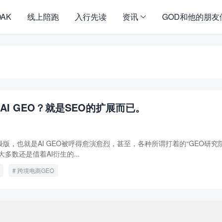
OAK
线上陪跑
入行先读
资讯
GOD和他的朋友
I GEO？就是SEO的扩展而已。
级版，也就是AI GEO被呼得愈演愈烈，甚至，各种所谓打着的“GEO研究
多数还是借着AI衍生的...
跨境电商GEO
pyright ©2009 - 2023 | GOD和他的朋友们 - 100%原创仿牌行业第一资