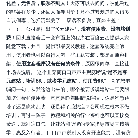
化差，无售后，联系不到人！
大家可以去问问，被他割过
的韭菜有多少，还因人而异叫价！只不过被割过的人很多
自认倒霉，选择沉默罢了！ 废话不多说，直奔主题：
（一）、公司是推出了“0元建站”，
没有使用费、没有培训
费
！回头直接会丢一套市面上的程序在百度云盘提供大家
随意下载，并且，提供部署安装教程，这套系统完全够
用，使用者也可以自行去淘一些主题安装，都是高兼容框
架，
使用这套程序没有任何的条件
，原因很简单，直接让
市场去洗牌。 这个韭菜商口口声声主观臆断说“
是不是零
元建站，培训8K，或者零元建站， 使用费8K
”，真的想弱
弱问一句，从我这边出来的，哪个被要求说建站一定要附
加培训费和使用费，真真是睁着眼睛说瞎话，你是狗急跳
墙了还是疯狗乱吠，还是得了臆想症？公司现在根本不做
培训，再过一阵子，教程和相关的行业资料也可以直接免
费送，就冲这口气，让建站和所谓的专家指导市场直接清
零，惠及入行者。 口口声声说别人没有开发能力，没有仿