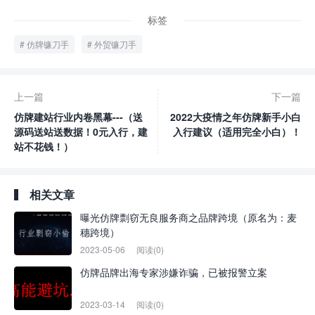
标签
仿牌镰刀手
外贸镰刀手
上一篇
下一篇
仿牌建站行业内卷黑幕---（送
2022大疫情之年仿牌新手小白
源码送站送数据！0元入行，建
入行建议（适用完全小白）！
站不花钱！）
相关文章
曝光仿牌剽窃无良服务商之品牌跨境（原名为：麦
穗跨境）
2023-05-06
阅读(0)
仿牌品牌出海专家涉嫌诈骗，已被报警立案
2023-03-14
阅读(0)