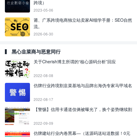
跨境）
2023-05-06
莆、广系跨境电商独立站卖家AI细学手册：SEO自然
流。
2026-06-30
黑心韭菜商与恶意同行
关于Cherish博主所谓的“核心源码分析”回应
2022-08-08
仿牌行业跨境割韭菜基地与品牌出海伪专家马甲域名
2022-08-17
【警惕】信用卡通道伎俩被曝光了，换个姿势继续割
2022-09-09
仿牌建站行业内卷黑幕—（送源码送站送数据！0元