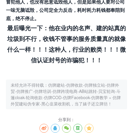
冒犯他人，也没有恶意诋毁他人，但是如果他人要对公司
一味无脑诋毁，公司定全力反击，耗时耗力耗钱都奉陪到
底，绝不停止。
最后曝光一下：他在业内的名声、建的站真的
垃圾到不行，收钱不管事的服务质量真的就像
什么一样！！！这种人，行业的败类！！！微
信认证封号的诈骗犯！！！
未经允许不得转载：
仿牌建站-仿牌收款-仿牌独立站-仿牌外
贸-仿牌推广-仿牌培训-仿牌跨境电商-AB站跳转-贝宝轮询-斗
篷cloak-轮询收款-仿牌COD-仿牌Facebook-仿牌教学
»
仿牌
外贸建站伪专家-黑心韭菜收割机，当了婊子还立牌坊！
分享到：