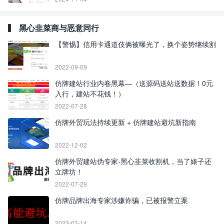
黑心韭菜商与恶意同行
【警惕】信用卡通道伎俩被曝光了，换个姿势继续割
2022-09-09
仿牌建站行业内卷黑幕—（送源码送站送数据！0元
入行，建站不花钱！）
2022-07-28
仿牌外贸玩法持续更新 + 仿牌建站避坑新指南
2022-12-02
仿牌外贸建站伪专家-黑心韭菜收割机，当了婊子还
立牌坊！
2022-07-29
仿牌品牌出海专家涉嫌诈骗，已被报警立案
2023-03-14