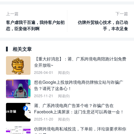
上一篇
下一篇
客户虐我千百遍，我待客户如初
仿牌外贸核心技术，自己动
恋，臣妾做不到啊
手，丰衣足食
相关文章
【重大好消息】：莆、广系跨境电商陪跑计划免费
全开放啦~
2026-04-01
阅读(0)
想在Google上投放跨境电商仿牌独立站与诈骗广
告？请死了这条心！
2025-11-21
阅读(0)
莆、广系跨境电商广告算个啥？诈骗广告在
Facebook上满屏滚：这门生意还可以再做一会！
2025-11-20
阅读(0)
仿牌跨境电商私域投流，下单前，洋垃圾要求和你