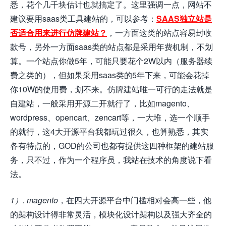
悉，花个几千块估计也就搞定了。这里强调一点，网站不
建议要用saas类工具建站的，可以参考：
SAAS独立站是
否适合用来进行仿牌建站？
，一方面这类的站点容易封收
款号，另外一方面saas类的站点都是采用年费机制，不划
算。一个站点你做5年，可能只要花个2W以内（服务器续
费之类的），但如果采用saas类的5年下来，可能会花掉
你10W的使用费，划不来。仿牌建站唯一可行的走法就是
自建站，一般采用开源二开就行了，比如magento、
wordpress、opencart、zencart等，一大堆，选一个顺手
的就行，这4大开源平台我都玩过很久，也算熟悉，其实
各有特点的，GOD的公司也都有提供这四种框架的建站服
务，只不过，作为一个程序员，我站在技术的角度说下看
法。
1）. magento
，在四大开源平台中门槛相对会高一些，他
的架构设计得非常灵活，模块化设计架构以及强大齐全的