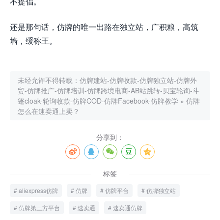
不提倡。
还是那句话，仿牌的唯一出路在独立站，广积粮，高筑
墙，缓称王。
未经允许不得转载：
仿牌建站-仿牌收款-仿牌独立站-仿牌外
贸-仿牌推广-仿牌培训-仿牌跨境电商-AB站跳转-贝宝轮询-斗
篷cloak-轮询收款-仿牌COD-仿牌Facebook-仿牌教学
»
仿牌
怎么在速卖通上卖？
分享到：
标签
aliexpress仿牌
仿牌
仿牌平台
仿牌独立站
仿牌第三方平台
速卖通
速卖通仿牌