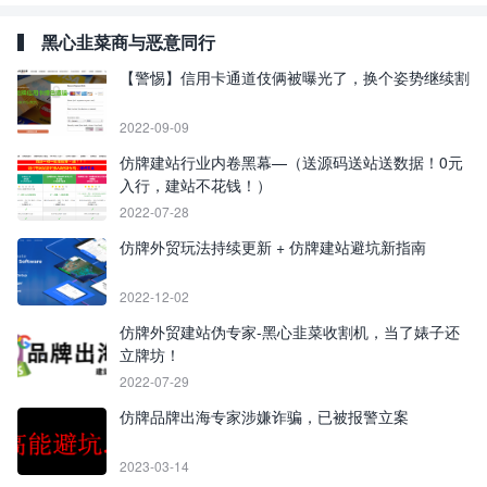
黑心韭菜商与恶意同行
【警惕】信用卡通道伎俩被曝光了，换个姿势继续割
2022-09-09
仿牌建站行业内卷黑幕—（送源码送站送数据！0元
入行，建站不花钱！）
2022-07-28
仿牌外贸玩法持续更新 + 仿牌建站避坑新指南
2022-12-02
仿牌外贸建站伪专家-黑心韭菜收割机，当了婊子还
立牌坊！
2022-07-29
仿牌品牌出海专家涉嫌诈骗，已被报警立案
2023-03-14