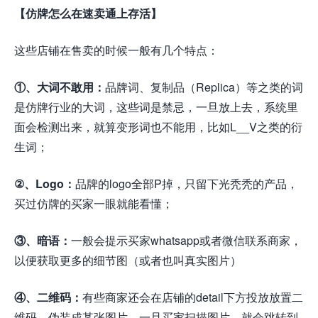
【仿牌怎么在速卖通上存活】
这些店铺在售卖的时候一般有几个特点：
①、大词不敢用：
品牌词、复制品（Replica）等之类的词
是仿牌行业的大词，这些词是禁忌，一旦放上去，系统里
面会检测出来，就算变形词也不能用，比如L__V之类的衍
生词；
②、Logo：
品牌的logo全部P掉，只留下光秃秃的产品，
买过仿牌的买家一眼就能看懂；
③、暗语：
一般会提示买家whatsapp或者微信联系商家，
以便获取更多的细节图（或者也叫真实图片）
④、二维码：
有些商家还会在店铺的detail下方投放放置二
维码，伪装成某张图片，一旦买家扫描图片，就会跳转到