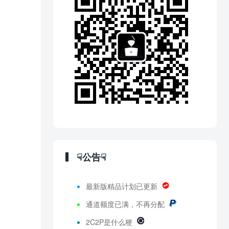
☟公告☟
最新版精品计划已更新
通道额度已满，不再分配
2C2P是什么梗