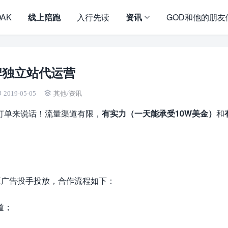
OAK
线上陪跑
入行先读
资讯
GOD和他的朋友
牌独立站代运营
2019-05-05
其他
/
资讯
订单来说话！流量渠道有限，
有实力（一天能承受10W美金）
和
和黑五广告投手投放，合作流程如下：
道；