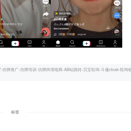
仿牌推广-仿牌培训-仿牌跨境电商-AB站跳转-贝宝轮询-斗篷cloak-轮询收
标签