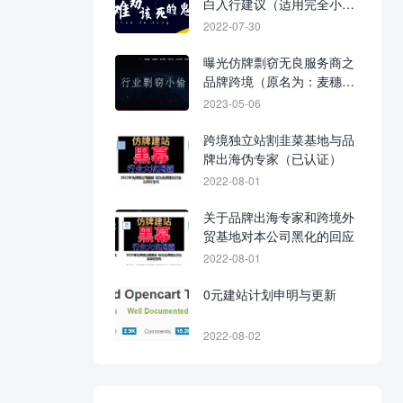
白入行建议（适用完全小
白）！
2022-07-30
曝光仿牌剽窃无良服务商之
品牌跨境（原名为：麦穗跨
境）
2023-05-06
跨境独立站割韭菜基地与品
牌出海伪专家（已认证）
2022-08-01
关于品牌出海专家和跨境外
贸基地对本公司黑化的回应
2022-08-01
0元建站计划申明与更新
2022-08-02