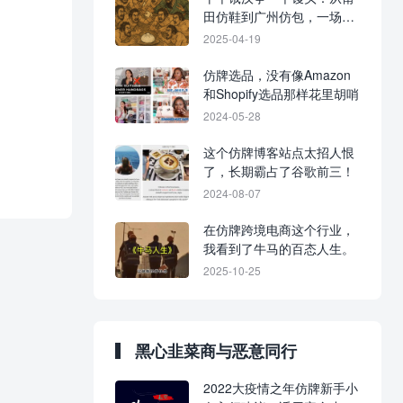
田仿鞋到广州仿包，一场跨
境电商的灰色突围。
2025-04-19
仿牌选品，没有像Amazon
和Shopify选品那样花里胡哨
2024-05-28
这个仿牌博客站点太招人恨
了，长期霸占了谷歌前三！
2024-08-07
在仿牌跨境电商这个行业，
我看到了牛马的百态人生。
2025-10-25
黑心韭菜商与恶意同行
2022大疫情之年仿牌新手小