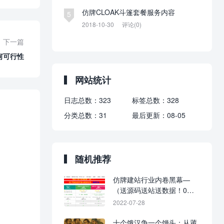
仿牌CLOAK斗篷套餐服务内容
5
2018-10-30
评论(0)
下一篇
何可行性
网站统计
日志总数：
323
标签总数：
328
分类总数：
31
最后更新：
08-05
随机推荐
仿牌建站行业内卷黑幕—
（送源码送站送数据！0元
入行，建站不花钱！）
2022-07-28
十个饿汉争一个馒头：从莆