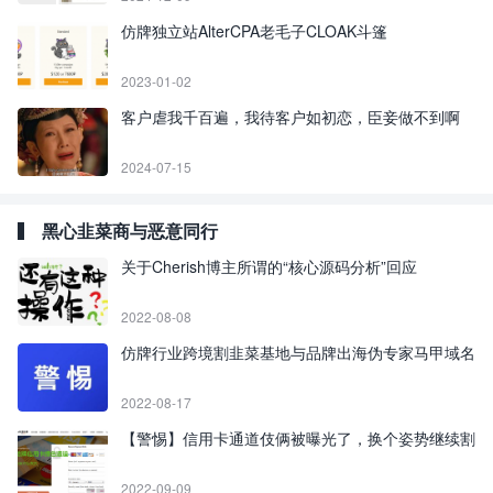
仿牌独立站AlterCPA老毛子CLOAK斗篷
2023-01-02
客户虐我千百遍，我待客户如初恋，臣妾做不到啊
2024-07-15
黑心韭菜商与恶意同行
关于Cherish博主所谓的“核心源码分析”回应
2022-08-08
仿牌行业跨境割韭菜基地与品牌出海伪专家马甲域名
2022-08-17
【警惕】信用卡通道伎俩被曝光了，换个姿势继续割
2022-09-09