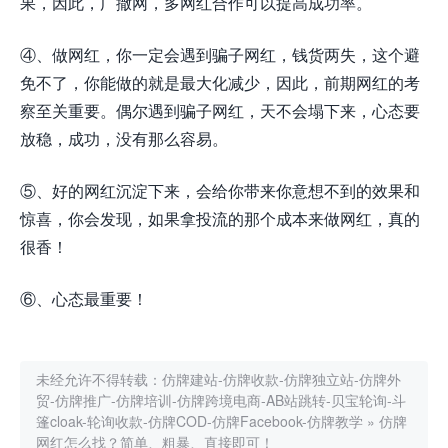
果，因此，广撒网，多网红合作可以提高成功率。
④、做网红，你一定会遇到骗子网红，钱货两失，这个避
免不了，你能做的就是最大化减少，因此，前期网红的考
察至关重要。偶尔遇到骗子网红，天不会塌下来，心态要
放稳，成功，没有那么容易。
⑤、好的网红沉淀下来，会给你带来你意想不到的效果和
惊喜，你会发现，如果拿投流的那个成本来做网红，真的
很香！
⑥、心态最重要！
未经允许不得转载：
仿牌建站-仿牌收款-仿牌独立站-仿牌外
贸-仿牌推广-仿牌培训-仿牌跨境电商-AB站跳转-贝宝轮询-斗
篷cloak-轮询收款-仿牌COD-仿牌Facebook-仿牌教学
»
仿牌
网红怎么找？简单、粗暴、直接即可！