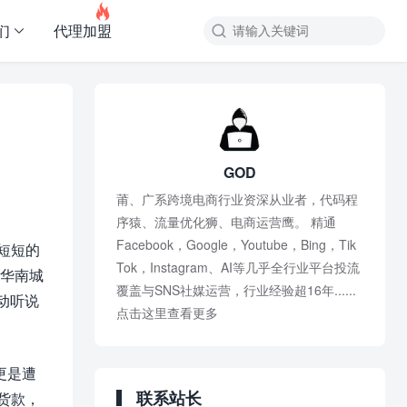

们
代理加盟
GOD
莆、广系跨境电商行业资深从业者，代码程
序猿、流量优化狮、电商运营鹰。 精通
Facebook，Google，Youtube，Bing，Tik
短短的
Tok，Instagram、AI等几乎全行业平台投流
圳华南城
覆盖与SNS社媒运营，行业经验超16年......
动听说
点击这里查看更多
更是遭
联系站长
货款，