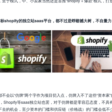
模式，中、小卖家当然还是首推“shopify + 爆款”模式，打
标shopify的独立站saas平台，都不过是蜉蝣撼大树，不自量
不会以“仿牌”两个字作为项目切入点，仿牌入不了这些“资本家”
也好，Shopify等saas独立站也罢，对于仿牌都是零容忍态度，不具
下去的机会，至少资本的门槛和供应链（价格战）的门槛会低不