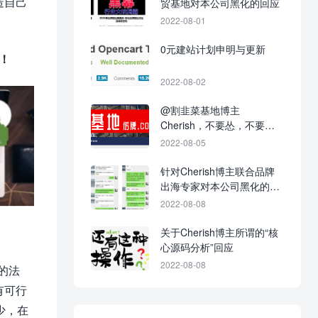
造自己
贸基地对本公司黑化的回应
2022-08-01
0元建站计划申明与更新
力！
2022-08-02
@割韭菜基地博主
Cherish，不要怂，不要不
回应，不要当缩头乌龟！
2022-08-05
针对Cherish博主联合品牌
出海专家对本公司黑化的战
争进展图
2022-08-08
关于Cherish博主所谓的“核
心源码分析”回应
2022-08-08
的法
有可行
少，在