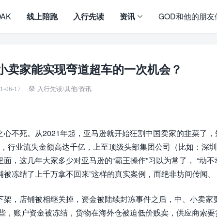
OAK
线上陪跑
入行先读
资讯
GOD和他的朋友
小卖家能实现弯道超车的一次机会？
1-06-17
入行先读
/
其他
/
资讯
心不死。从2021年起，亚马逊就开始狂割中国卖家的韭菜了，
家，行业流失金额高达千亿，上至顶级头部集团公司（比如：深
面，这几年大家多少对亚马逊的“霸王操作”习以为常了， “动不
铺被冻结了上千万拿不回来”这样的真实案例，而绝非坊间传闻。
下架，店铺被相继关掉，资金被陆续封冻事件之后，中、小卖家
意一些，账户资金被冻结，货物在海外仓被迫低价贱卖，供应商索要