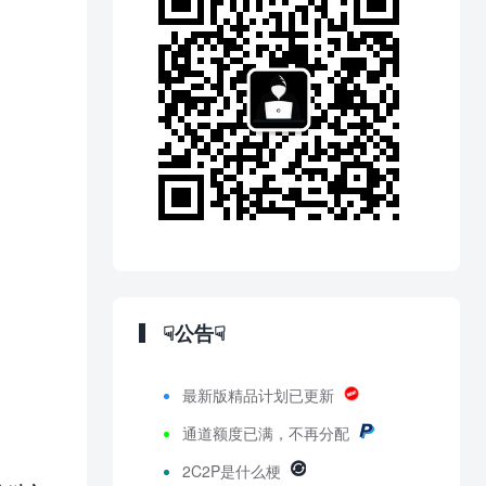
☟公告☟
最新版精品计划已更新
通道额度已满，不再分配
2C2P是什么梗