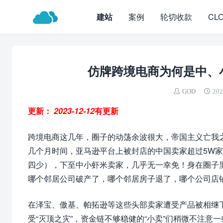
建站
案例
轮切收款
CL
仿牌跨境电商为何是中、
GOD
202
更新：
2023-12-12
有更新
跨境电商这几年，圈子的动荡余波很大，帝国主义亡我之
几个月时间，亚马逊平台上被封店的中国卖家超过5W
四少），下至中小虾米卖家，几乎无一幸免！身在圈子里
哪个邻居公司破产了，哪个邻居房子退了，哪个公司店
在泽宝、傲基、帕拓逊等这些头部卖家遭受产品被相继
受“灭顶之灾”，资金链不够稳健的“小卖”们稍微不注