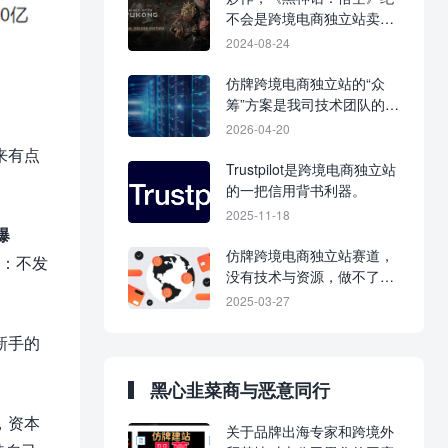
不会是跨境电商独立站卖家
的泼天富贵
2024-08-24
仿牌跨境电商独立站的“众
筹”方案是我司技术团队的建
站法宝。
2026-04-20
来有点
Trustpilot是跨境电商独立站
的一把信用背书利器。
2025-11-18
 爆
仿牌跨境电商独立站赛道，
：不发
没有技术与资源，做不了这
个行业。
2025-03-27
新手的
黑心韭菜商与恶意同行
，资本
关于品牌出海专家和跨境外