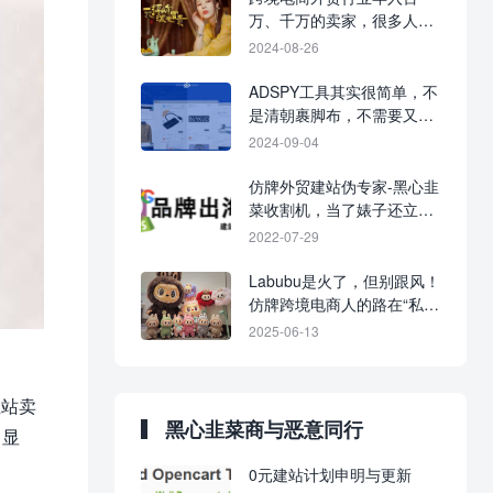
万、千万的卖家，很多人都
很坏！
2024-08-26
ADSPY工具其实很简单，不
是清朝裹脚布，​不需要又臭
又长！
2024-09-04
仿牌外贸建站伪专家-黑心韭
菜收割机，当了婊子还立牌
坊！
2022-07-29
Labubu是火了，但别跟风！
仿牌跨境电商人的路在“私
域”深处。
2025-06-13
立站卖
黑心韭菜商与恶意同行
，显
0元建站计划申明与更新