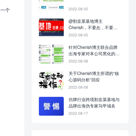
2022-08-02
通一个
@割韭菜基地博主
Cherish，不要怂，不要不
回应，不要当缩头乌龟！
2022-08-05
针对Cherish博主联合品牌
出海专家对本公司黑化的战
争进展图
2022-08-08
关于Cherish博主所谓的“核
心源码分析”回应
2022-08-08
仿牌行业跨境割韭菜基地与
品牌出海伪专家马甲域名
2022-08-17