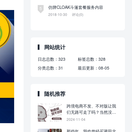
仿牌CLOAK斗篷套餐服务内容
5
2018-10-30
评论(0)
网站统计
日志总数：
323
标签总数：
328
分类总数：
31
最后更新：
08-05
随机推荐
跨境电商不发、不对版让我
们无路可走了吗？当然没
有！
2024-11-04
那些年，我也曾经买莆田北