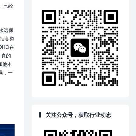
，已经
永远保
包括各类
OHO在
，真的
和他本
瞒，一
关注公众号，获取行业动态