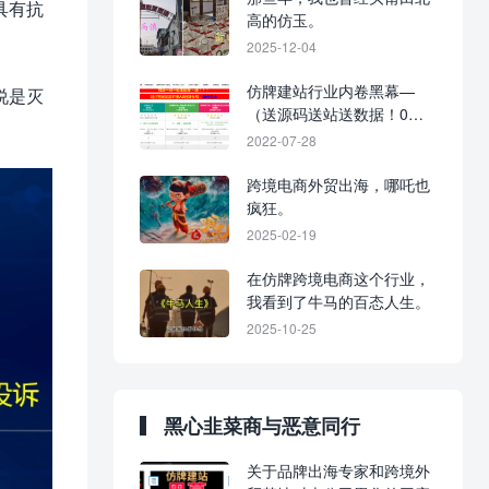
具有抗
高的仿玉。
2025-12-04
仿牌建站行业内卷黑幕—
说是灭
（送源码送站送数据！0元
入行，建站不花钱！）
2022-07-28
跨境电商外贸出海，哪吒也
疯狂。
2025-02-19
在仿牌跨境电商这个行业，
我看到了牛马的百态人生。
2025-10-25
黑心韭菜商与恶意同行
关于品牌出海专家和跨境外