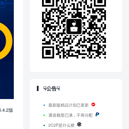
☟公告☟
最新版精品计划已更新
4.2版
通道额度已满，不再分配
2C2P是什么梗