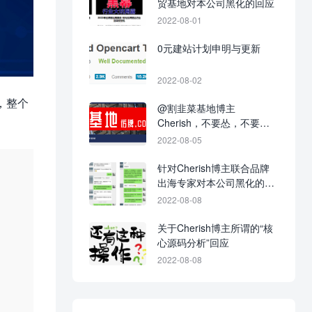
贸基地对本公司黑化的回应
2022-08-01
0元建站计划申明与更新
2022-08-02
，整个
@割韭菜基地博主
Cherish，不要怂，不要不
回应，不要当缩头乌龟！
2022-08-05
针对Cherish博主联合品牌
出海专家对本公司黑化的战
争进展图
2022-08-08
关于Cherish博主所谓的“核
心源码分析”回应
2022-08-08