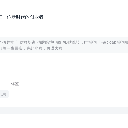
每一位新时代的创业者。
仿牌推广-仿牌培训-仿牌跨境电商-AB站跳转-贝宝轮询-斗篷cloak-轮询收
想着一夜暴富，先起小盘，再谋大盘
标签
电商