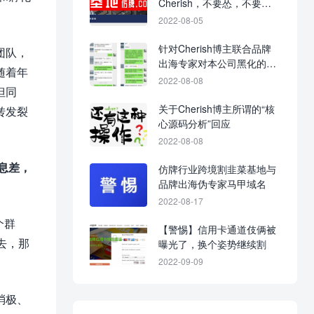
Cherish，不要怂，不要不
回应，不要当缩头乌龟！
2022-08-05
针对Cherish博主联合品牌
团队，
出海专家对本公司黑化的战
随着年
争进展图
2022-08-08
但同
关于Cherish博主所谓的“核
转发裂
心源码分析”回应
2022-08-08
息差，
仿牌行业跨境割韭菜基地与
品牌出海伪专家马甲域名
2022-08-17
个群
【警惕】信用卡通道伎俩被
去，那
曝光了，换个姿势继续割
2022-09-09
消极、