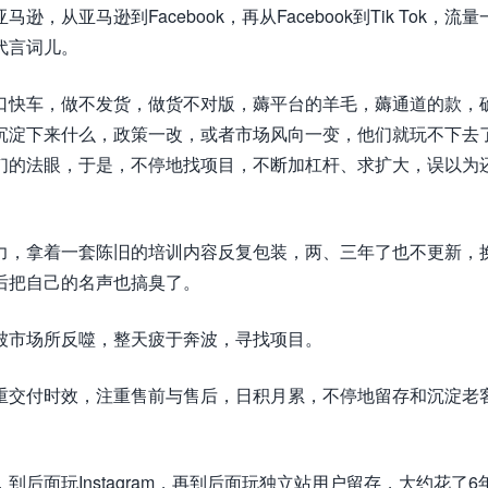
亚马逊到Facebook，再从Facebook到Tik Tok，流量
代言词儿。
口快车，做不发货，做货不对版，薅平台的羊毛，薅通道的款，
沉淀下来什么，政策一改，或者市场风向一变，他们就玩不下去
们的法眼，于是，不停地找项目，不断加杠杆、求扩大，误以为
力，拿着一套陈旧的培训内容反复包装，两、三年了也不更新，
后把自己的名声也搞臭了。
被市场所反噬，整天疲于奔波，寻找项目。
重交付时效，注重售前与售后，日积月累，不停地留存和沉淀老
后面玩Instagram，再到后面玩独立站用户留存，大约花了6