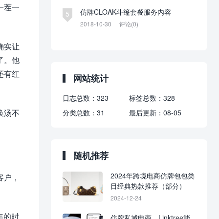
一茬一
仿牌CLOAK斗篷套餐服务内容
5
2018-10-30
评论(0)
确实让
了。他
还有红
网站统计
日志总数：
323
标签总数：
328
换汤不
分类总数：
31
最后更新：
08-05
随机推荐
2024年跨境电商仿牌包包类
客户，
目经典热款推荐（部分）
2024-12-24
年的时
仿牌私域电商，Linktree能