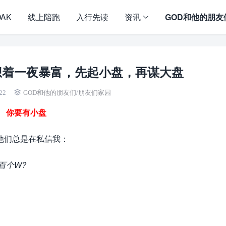
OAK
线上陪跑
入行先读
资讯
GOD和他的朋友
想着一夜暴富，先起小盘，再谋大盘
22
GOD和他的朋友们
/
朋友们家园
你要有小盘
他们总是在私信我：
百个W?