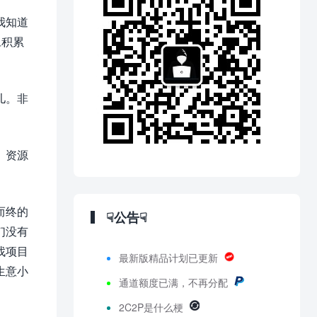
我知道
旦积累
儿。非
、资源
而终的
☟公告☟
们没有
找项目
最新版精品计划已更新
生意小
通道额度已满，不再分配
2C2P是什么梗