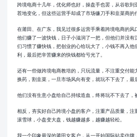
跨境电商十几年，优化师也好，操盘手也罢，从谷歌到亚马逊，从
茬地变化，但这些运营手却成了市场镰刀手和韭菜商的
在莆田、在广东，我见过很多运营手乘着跨境电商的风
他们赚了一波快钱，日子小滋润了一把，但他们并没有
们习惯了赚快钱，把创业的心给玩大了，小钱不再入他
利，最后把辛苦赚来的快钱都给亏光了。
还有一些做跨境电商教培的，只玩流量，不注重交付能
换药，割韭菜，一旦市场风向有变，就玩不下去了，最
他们没有生意小盘给自己持续造血，终将玩不下去了，
相反，夯实好自己跨境小盘的客户，注重产品质量，注
滚雪球，小盘变大盘，钱越赚越多，越赚越轻松。
我一个印象最深的莆田女客户，从一开始国际站卖仿牌，到