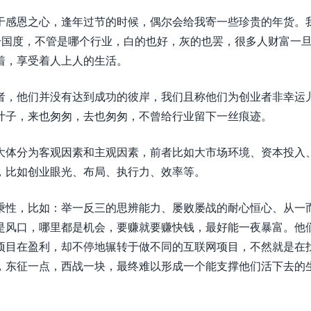
于感恩之心，逢年过节的时候，偶尔会给我寄一些珍贵的年货。
个国度，不管是哪个行业，白的也好，灰的也罢，很多人财富一
着，享受着人上人的生活。
者，他们并没有达到成功的彼岸，我们且称他们为创业者非幸运
叶子，来也匆匆，去也匆匆，不曾给行业留下一丝痕迹。
大体分为客观因素和主观因素，前者比如大市场环境、资本投入
，比如创业眼光、布局、执行力、效率等。
秉性，比如：举一反三的思辨能力、屡败屡战的耐心恒心、从一
是风口，哪里都是机会，要赚就要赚快钱，最好能一夜暴富。他
项目在盈利，却不停地辗转于做不同的互联网项目，不然就是在
，东征一点，西战一块，最终难以形成一个能支撑他们活下去的