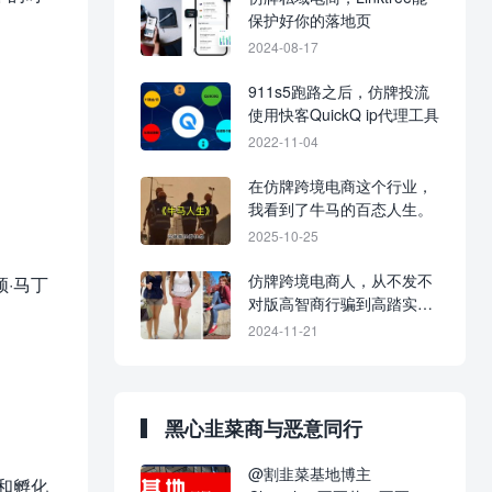
保护好你的落地页
2024-08-17
911s5跑路之后，仿牌投流
使用快客QuickQ ip代理工具
2022-11-04
在仿牌跨境电商这个行业，
我看到了牛马的百态人生。
2025-10-25
仿牌跨境电商人，从不发不
·马丁
对版高智商行骗到高踏实从
良记
2024-11-21
黑心韭菜商与恶意同行
@割韭菜基地博主
和孵化