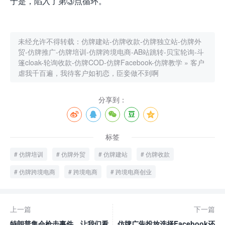
于是，陷入了第③点循环。
未经允许不得转载：
仿牌建站-仿牌收款-仿牌独立站-仿牌外
贸-仿牌推广-仿牌培训-仿牌跨境电商-AB站跳转-贝宝轮询-斗
篷cloak-轮询收款-仿牌COD-仿牌Facebook-仿牌教学
»
客户
虐我千百遍，我待客户如初恋，臣妾做不到啊
分享到：
标签
仿牌培训
仿牌外贸
仿牌建站
仿牌收款
仿牌跨境电商
跨境电商
跨境电商创业
上一篇
下一篇
特朗普集会枪击事件，让我们看
仿牌广告投放选择Facebook还