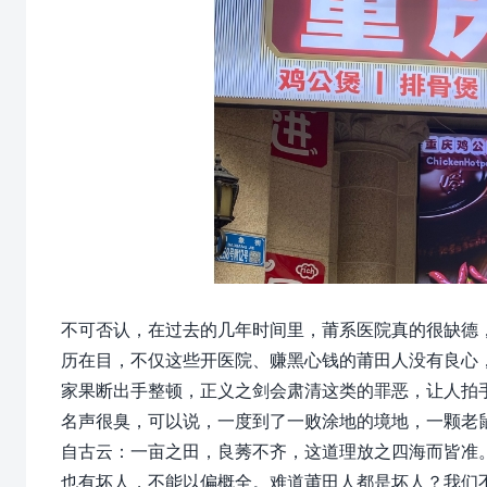
不可否认，在过去的几年时间里，莆系医院真的很缺德，
历在目，不仅这些开医院、赚黑心钱的莆田人没有良心，
家果断出手整顿，正义之剑会肃清这类的罪恶，让人拍
名声很臭，可以说，一度到了一败涂地的境地，一颗老
自古云：一亩之田，良莠不齐，这道理放之四海而皆准
也有坏人，不能以偏概全。难道莆田人都是坏人？我们不