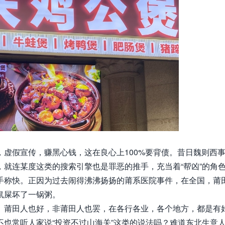
虚假宣传，赚黑心钱，这在良心上100%要背债。昔日魏则西
就连某度这类的搜索引擎也是罪恶的推手，充当着“帮凶”的角
手称快。正因为过去闹得沸沸扬扬的莆系医院事件，在全国，莆
鼠屎坏了一锅粥。
。莆田人也好，非莆田人也罢，在各行各业，各个地方，都是有
也常听人家说“投资不过山海关”这类的说法吗？难道东北生意