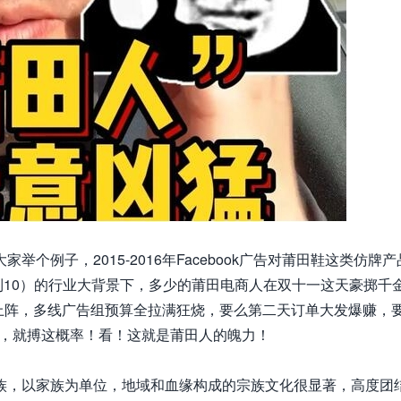
个例子，2015-2016年Facebook广告对莆田鞋这类仿牌
到10）的行业大背景下，多少的莆田电商人在双十一这天豪掷千
跑上阵，多线广告组预算全拉满狂烧，要么第二天订单大发爆赚，
功率，就搏这概率！看！这就是莆田人的魄力！
族，以家族为单位，地域和血缘构成的宗族文化很显著，高度团