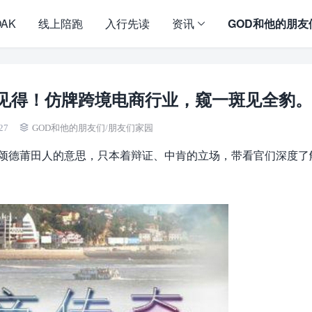
OAK
线上陪跑
入行先读
资讯
GOD和他的朋友
见得！仿牌跨境电商行业，窥一斑见全豹。
27
GOD和他的朋友们
/
朋友们家园
功颂德莆田人的意思，只本着辩证、中肯的立场，带看官们深度了