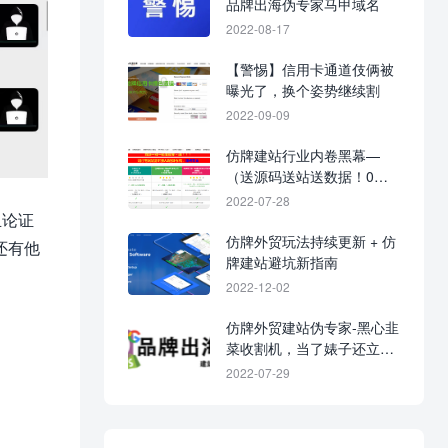
品牌出海伪专家马甲域名
2022-08-17
【警惕】信用卡通道伎俩被
曝光了，换个姿势继续割
2022-09-09
仿牌建站行业内卷黑幕—
（送源码送站送数据！0元
入行，建站不花钱！）
2022-07-28
且论证
仿牌外贸玩法持续更新 + 仿
还有他
牌建站避坑新指南
2022-12-02
仿牌外贸建站伪专家-黑心韭
菜收割机，当了婊子还立牌
坊！
2022-07-29