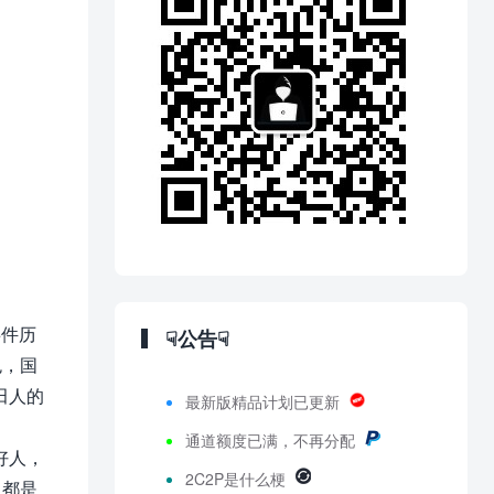
事件历
☟公告☟
色，国
田人的
最新版精品计划已更新
通道额度已满，不再分配
好人，
2C2P是什么梗
人都是