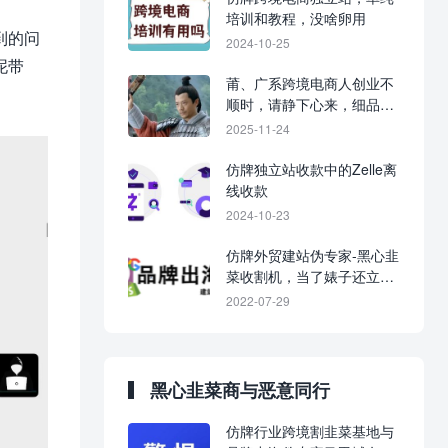
培训和教程，没啥卵用
到的问
2024-10-25
泥带
莆、广系跨境电商人创业不
顺时，请静下心来，细品历
史，置之死地而后生。
2025-11-24
仿牌独立站收款中的Zelle离
线收款
2024-10-23
仿牌外贸建站伪专家-黑心韭
菜收割机，当了婊子还立牌
坊！
2022-07-29
黑心韭菜商与恶意同行
仿牌行业跨境割韭菜基地与