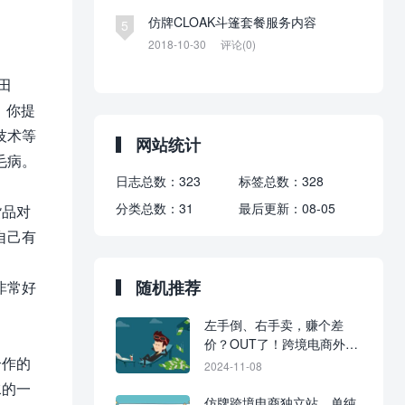
仿牌CLOAK斗篷套餐服务内容
5
2018-10-30
评论(0)
田
，你提
技术等
网站统计
毛病。
日志总数：
323
标签总数：
328
分类总数：
31
最后更新：
08-05
货品对
自己有
随机推荐
非常好
左手倒、右手卖，赚个差
价？OUT了！跨境电商外贸
合作的
人被动收入躺赚才是最牛的
2024-11-08
模式
水的一
仿牌跨境电商独立站，单纯