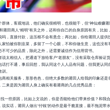
个群体，客观地说，他们确实很精明，也很能干，但“神仙难赚莆
和莆田商人“精明”有关之外，还和你自己的自身原因有关，比如
说吗，直接付款，这压根不会有悬念；再比如，你给莆田人提供
人家怕被你割韭菜，多留了一个心眼，不和你做生意，这也没有
必不可少的品质，除此之外，还需要诚信作为信用背书。
说太相信人，把通道下放给客户“老朋友”，没有采取仓库验证
电话打不通，事后回想，我认同这个人人品有问题，但我更认同
教训。
电商相关服务，形形色色，但绝大多数的莆田人给我的印象还是
，二来是因为莆田人身上确实有着莆商的几点优秀品质：
寻找一些原因，比如上文说的，你是否能给他们带来价值？和我
说实话，莆田人做出“付钱”的动作是最干脆直接，最不拖泥带