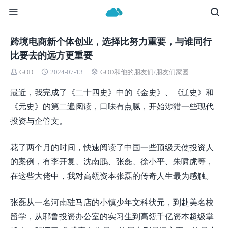
跨境电商新个体创业，选择比努力重要，与谁同行
比要去的远方更重要
GOD
2024-07-13
GOD和他的朋友们
/
朋友们家园
最近，我完成了《二十四史》中的《金史》、《辽史》和
《元史》的第二遍阅读，口味有点腻，开始涉猎一些现代
投资与企管文。
花了两个月的时间，快速阅读了中国一些顶级天使投资人
的案例，有李开复、沈南鹏、张磊、徐小平、朱啸虎等，
在这些大佬中，我对高瓴资本张磊的传奇人生最为感触。
张磊从一名河南驻马店的小镇少年文科状元，到赴美名校
留学，从耶鲁投资办公室的实习生到高瓴千亿资本超级掌