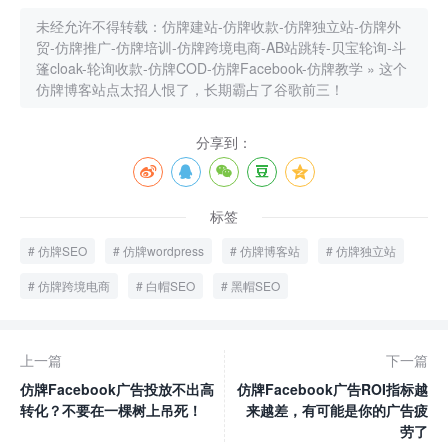
未经允许不得转载：
仿牌建站-仿牌收款-仿牌独立站-仿牌外
贸-仿牌推广-仿牌培训-仿牌跨境电商-AB站跳转-贝宝轮询-斗
篷cloak-轮询收款-仿牌COD-仿牌Facebook-仿牌教学
»
这个
仿牌博客站点太招人恨了，长期霸占了谷歌前三！
分享到：
标签
仿牌SEO
仿牌wordpress
仿牌博客站
仿牌独立站
仿牌跨境电商
白帽SEO
黑帽SEO
上一篇
下一篇
仿牌Facebook广告投放不出高
仿牌Facebook广告ROI指标越
转化？不要在一棵树上吊死！
来越差，有可能是你的广告疲
劳了