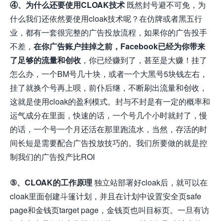
④、为什么还要使用CLOAK技术
既然封号避不可免，为
什么我们还依然要使用cloak技术呢？在仿牌或者黑五行
业，都有一套很完整的广告投放流程，如果你的广告投手
不差，
在你广告账户挂掉之前，Facebook已经为你带来
了足够的流量和创收
，你已经赚到了，甚至是大赚！挂了
怎么办，一个BM号几十块，或者一个大黑号5块钱左右，
挂了就换个号再上呗，前仆后继，不断刷出流量和创收，
这就是使用cloak的盈利模式。封与不封是有一定的概率和
运气成分在里面，快速的话，一个号几个小时就封了，慢
的话，一个号一个月还活在那里跑流水，当然，存活的时
间长短是需要配合广告投放技巧的。我们所要做的就是控
制我们的广告投产比ROI
⑤、CLOAK的工作原理
独立站部署好cloak后，就可以在
cloak里面创建斗篷计划，并且在计划中设置安全页safe
page和金钱页target page，金钱页也叫目标页。一旦有访