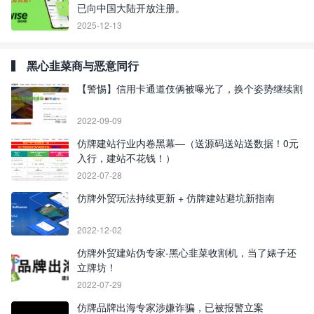
已向中国大陆开放注册。
2025-12-13
黑心韭菜商与恶意同行
【警惕】信用卡通道伎俩被曝光了，换个姿势继续割
2022-09-09
仿牌建站行业内卷黑幕—（送源码送站送数据！0元
入行，建站不花钱！）
2022-07-28
仿牌外贸玩法持续更新 + 仿牌建站避坑新指南
2022-12-02
仿牌外贸建站伪专家-黑心韭菜收割机，当了婊子还
立牌坊！
2022-07-29
仿牌品牌出海专家涉嫌诈骗，已被报警立案