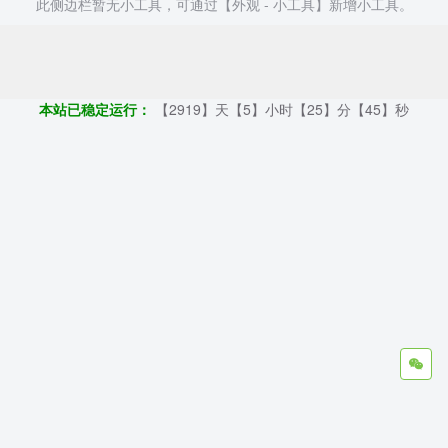
此侧边栏暂无小工具，可通过【外观 - 小工具】新增小工具。
Copyright ©2009 - 2023 | GOD和他的朋友们 - 100%原创仿牌行业
第一资讯平台
本站已稳定运行：
【2919】天【5】小时【25】分【46】秒