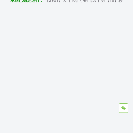
本站已稳定运行：
【2921】天【10】小时【57】分【20】秒