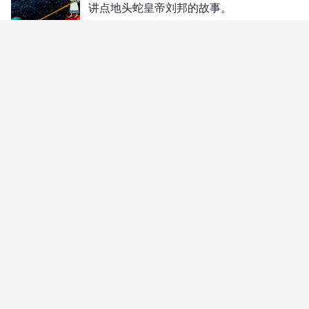
讲点地头蛇皇帝刘邦的故事。
2025-02-11
莆、广系跨境电商难道就该死？先给
其他
大家说几个故事。
2025-02-10
戏精特朗普耍了所有跨境电商人，我
其他
裤子都脱了，你就给我看这个？
2025-02-09
仿牌跨境电商人六法削弱戏精老特取
其他
消800美金免关税骚操作。
2025-02-08
美国取消800美金免关税，仿牌跨境
其他
电商人是少有的幸存者之一。