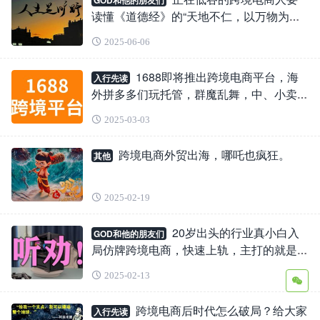
GOD和他的朋友们
读懂《道德经》的“天地不仁，以万物为刍
狗”。
2025-06-06
1688即将推出跨境电商平台，海
入行先读
外拼多多们玩托管，群魔乱舞，中、小卖家
出路在哪里？
2025-03-03
跨境电商外贸出海，哪吒也疯狂。
其他
2025-02-19
20岁出头的行业真小白入
GOD和他的朋友们
局仿牌跨境电商，快速上轨，主打的就是听
劝。
2025-02-13
跨境电商后时代怎么破局？给大家
入行先读