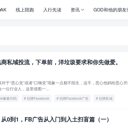
OAK
线上陪跑
入行先读
资讯
GOD和他的朋友
电商私域投流，下单前，洋垃圾要求和你先做爱。
对于“恶心党”或者“口嗨党”现象一点都不陌生，这不，恶心他妈给恶心
位行业人，这里借图一...
ook像素代码
仿牌Facebook
仿牌Facebook广告
仿牌私域
从0到1，FB广告从入门到入土扫盲篇（一）