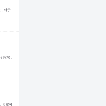
过，对于
像个陀螺，
，卖家可