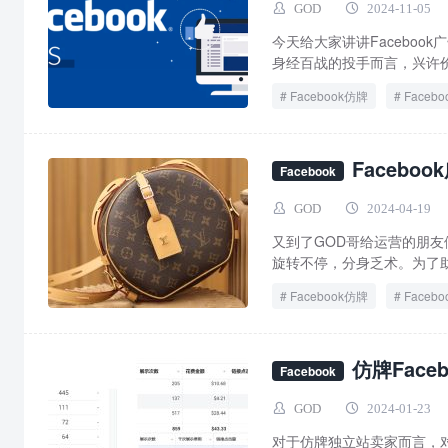
GOD
2024-11-05
​今天给大家讲讲Faceb
身经百战的投手而言，兴许价值
Facebook仿牌
Faceb
Faceb
Facebook
GOD
2024-04-19
又到了GOD哥给运营的朋友
旋转不停，分身乏术。为了助
Facebook仿牌
Faceb
仿牌Facebook广告
仿
仿牌Fac
Facebook
GOD
2024-01-23
对于仿牌独立站卖家而言，