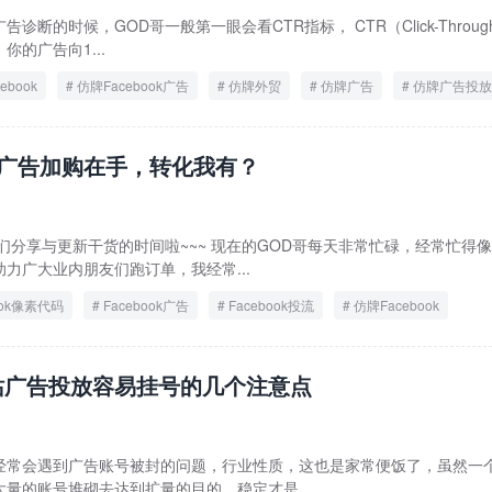
断的时候，GOD哥一般第一眼会看CTR指标， CTR（Click-Through-
的广告向1...
ebook
仿牌Facebook广告
仿牌外贸
仿牌广告
仿牌广告投放
ook广告加购在手，转化我有？
们分享与更新干货的时间啦~~~ 现在的GOD哥每天非常忙碌，经常忙得
力广大业内朋友们跑订单，我经常...
ook像素代码
Facebook广告
Facebook投流
仿牌Facebook
牌独立站
仿牌独立站引流
站广告投放容易挂号的几个注意点
经常会遇到广告账号被封的问题，行业性质，这也是家常便饭了，虽然一
量的账号堆砌去达到扩量的目的，稳定才是...