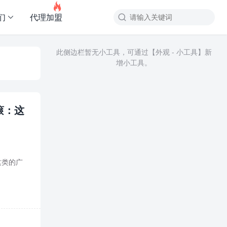

们
代理加盟
此侧边栏暂无小工具，可通过【外观 - 小工具】新
增小工具。
滚：这
这类的广