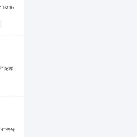
Rate）
像个陀螺，
个广告号