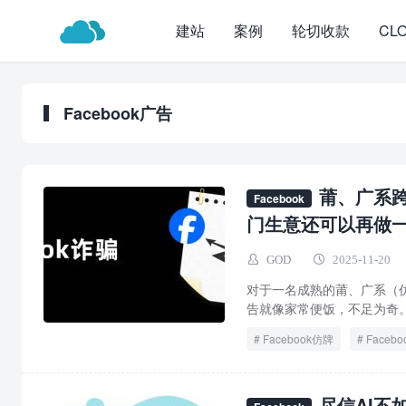
建站
案例
轮切收款
CL
Facebook广告
莆、广系跨
Facebook
门生意还可以再做
GOD
2025-11-20
对于一名成熟的莆、广系（仿
告就像家常便饭，不足为奇。
Facebook仿牌
Faceb
尽信AI不