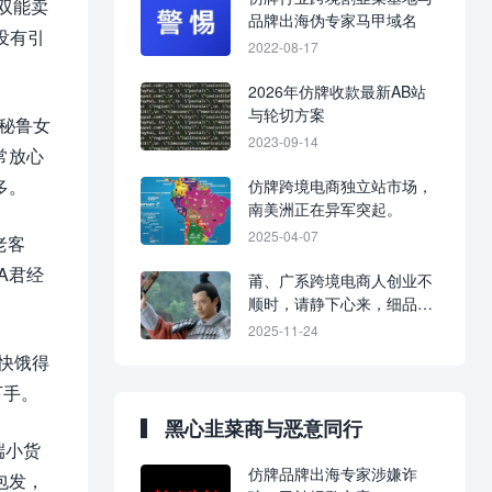
双能卖
品牌出海伪专家马甲域名
没有引
2022-08-17
2026年仿牌收款最新AB站
与轮切方案
个秘鲁女
2023-09-14
常放心
多。
仿牌跨境电商独立站市场，
南美洲正在异军突起。
2025-04-07
老客
A君经
莆、广系跨境电商人创业不
顺时，请静下心来，细品历
史，置之死地而后生。
2025-11-24
快饿得
下手。
黑心韭菜商与恶意同行
端小货
仿牌品牌出海专家涉嫌诈
包发，