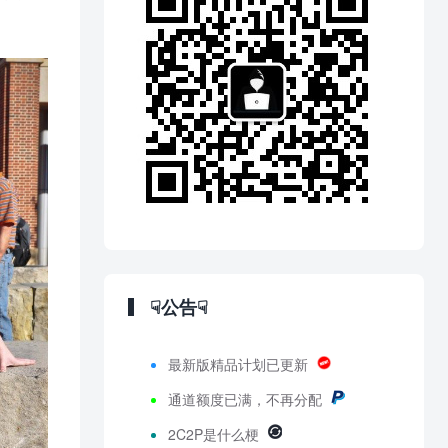
☟公告☟
最新版精品计划已更新
通道额度已满，不再分配
2C2P是什么梗