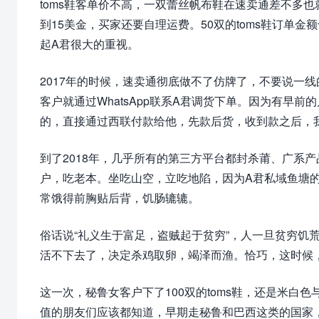
toms鞋客单价不高，一双蕾丝帆布鞋在速卖通差不多
到15美金，买家还要自理运费。50双的toms鞋订单
起A君很大的重视。
2017年的时候，速卖通彻底做不了仿牌了，不要说一线
客户就通过WhatsApp联系A君调货下单。因为有早
的，直接通过西联付款给他，先款后货，收到款之后，
到了2018年，几乎所有的第三方平台都封杀莆、广系
户，吃老本。坐吃山空，立吃地陷，因为A君私域鱼塘的
常饿得前胸贴后背，饥肠辘辘。
俗话说“礼义生于富足，盗贼起于贫穷”，人一旦贫穷饥
活不下去了，决定杀鸡取卵，竭泽而渔。恰巧，这时候
这一次，秘鲁女客户下了100双的toms鞋，还是米白
值的朋友们应该都知道，早期走秘鲁和巴西这类的国家