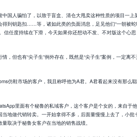
被中国人骗怕了，以致于盲盒、清仓大甩卖这种性质的项目一上
会得到钥匙扣……等，诸如此类的负面消息，足见他们“一朝被蛇
影。信任度持续在下滑，今天如果你还想动不发、不对版这个心思
情，但也有“尖子生”例外存在，既然是“尖子生”案例，一定离不
oms仿鞋市场的客户，我且称呼他为A君。A君看起来没有那么
hatsApp里面有个秘鲁的私域客户，这个客户是个女的，来自于
国当地做代销转卖。一开始拿得不多，后面量慢慢上去了，小批
数量取决于秘鲁女客户在当地的销售战绩。