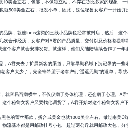
也就10美金左右，包邮，不像独立站，不存在货比多家的现象，一
金额也就500美金左右，批发小单，因此，这位秘鲁女客户一开始并
的品牌，就连toms这类的三线小品牌也经常被封店，然后，这
前的几次合作经历，女客户对A君的产品质量、交付以及价格都是非
我这个客户就会安排发货。就这样，他们又陆陆续续合作了一年
产品，A君失去了扩展新客的渠道，只靠早期私域下沉记录的一些
老客户太少了，完全寄希望于老客户们“遥遥无期”的返单，导致
荒，就容易百病横生，不仅仅病于身体机理，还会病于心理。A君
，这个秘鲁女客户又要找他调货了，A君开始对这个秘鲁女客户
色与黑色的蕾丝那款，折合成美金也就1000美金左右。做过南美C
，物流基本都是用邮政挂号小包，超过两公斤就用邮政大包，分