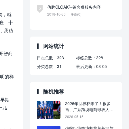
仿牌CLOAK斗篷套餐服务内容
5
架，就
2018-10-30
评论(0)
咬，十
，我劝
网站统计
开智商
日志总数：
323
标签总数：
328
分类总数：
31
最后更新：
08-05
聪明的样
随机推荐
他早期
2026年世界杯来了！很多
十几
莆、广系跨境电商球衣人
已“一夜暴富”。
2026-05-15
仿牌行业跨境割韭菜基地与