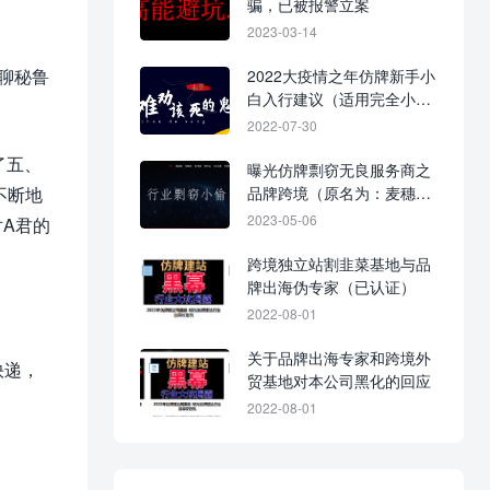
骗，已被报警立案
2023-03-14
聊秘鲁
2022大疫情之年仿牌新手小
白入行建议（适用完全小
白）！
2022-07-30
了五、
曝光仿牌剽窃无良服务商之
不断地
品牌跨境（原名为：麦穗跨
境）
2023-05-06
A君的
跨境独立站割韭菜基地与品
牌出海伪专家（已认证）
2022-08-01
关于品牌出海专家和跨境外
快递，
贸基地对本公司黑化的回应
2022-08-01