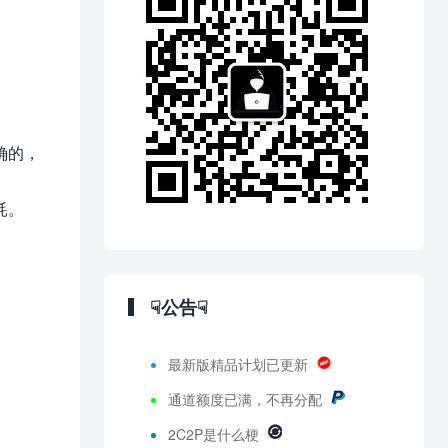
确的，
耗。
☟公告☟
最新版精品计划已更新
通道额度已满，不再分配
2C2P是什么梗