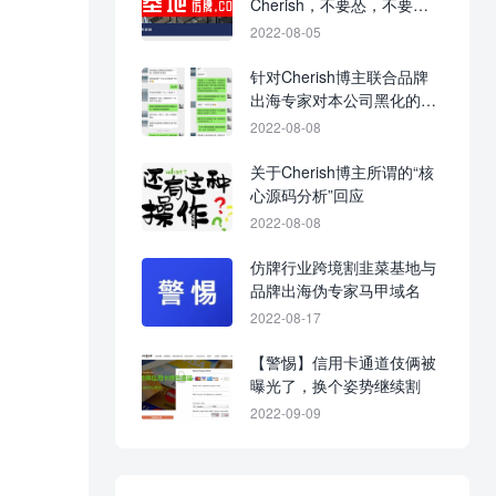
Cherish，不要怂，不要不
回应，不要当缩头乌龟！
2022-08-05
针对Cherish博主联合品牌
出海专家对本公司黑化的战
争进展图
2022-08-08
关于Cherish博主所谓的“核
心源码分析”回应
2022-08-08
仿牌行业跨境割韭菜基地与
品牌出海伪专家马甲域名
2022-08-17
【警惕】信用卡通道伎俩被
曝光了，换个姿势继续割
2022-09-09