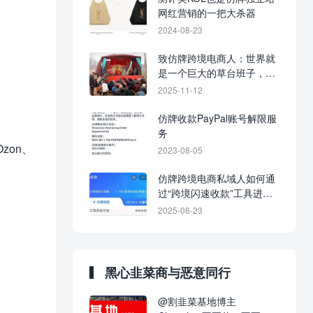
网红营销的一把大杀器
2024-08-23
致仿牌跨境电商人：世界就
是一个巨大的草台班子，不
要太较真！
2025-11-12
仿牌收款PayPal账号解限服
务
zon、
2023-08-05
仿牌跨境电商私域人如何通
过“跨境闪速收款”工具进行
快速收款？
2025-08-23
黑心韭菜商与恶意同行
@割韭菜基地博主