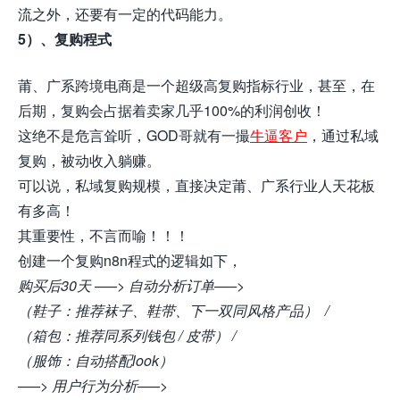
流之外，还要有一定的代码能力。
5）、复购程式
莆、广系跨境电商是一个超级高复购指标行业，甚至，在
后期，复购会占据着卖家几乎100%的利润创收！
这绝不是危言耸听，GOD哥就有一撮
牛逼客户
，通过私域
复购，被动收入躺赚。
可以说，私域复购规模，直接决定莆、广系行业人天花板
有多高！
其重要性，不言而喻！！！
创建一个复购
n8n
程式的逻辑如下，
购买后30天 —–> 自动分析订单—–>
（鞋子：推荐袜子、鞋带、下一双同风格产品） /
（箱包：推荐同系列钱包 / 皮带） /
（服饰：自动搭配look）
—–> 用户行为分析—–>