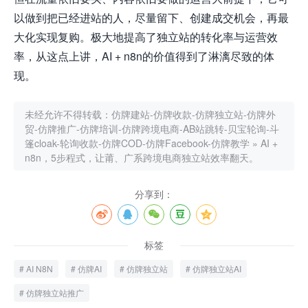
以做到把已经进站的人，尽量留下、创建成交机会，再最
大化实现复购。极大地提高了独立站的转化率与运营效
率，从这点上讲，
AI + n8n的价值得到了淋漓尽致的体
现。
未经允许不得转载：
仿牌建站-仿牌收款-仿牌独立站-仿牌外
贸-仿牌推广-仿牌培训-仿牌跨境电商-AB站跳转-贝宝轮询-斗
篷cloak-轮询收款-仿牌COD-仿牌Facebook-仿牌教学
»
AI +
n8n，5步程式，让莆、广系跨境电商独立站效率翻天。
分享到：
标签
AI N8N
仿牌AI
仿牌独立站
仿牌独立站AI
仿牌独立站推广