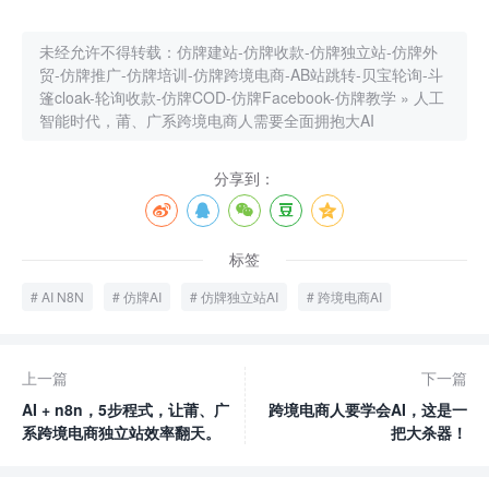
未经允许不得转载：
仿牌建站-仿牌收款-仿牌独立站-仿牌外
贸-仿牌推广-仿牌培训-仿牌跨境电商-AB站跳转-贝宝轮询-斗
篷cloak-轮询收款-仿牌COD-仿牌Facebook-仿牌教学
»
人工
智能时代，莆、广系跨境电商人需要全面拥抱大AI
分享到：
标签
AI N8N
仿牌AI
仿牌独立站AI
跨境电商AI
上一篇
下一篇
AI + n8n，5步程式，让莆、广
跨境电商人要学会AI，这是一
系跨境电商独立站效率翻天。
把大杀器！