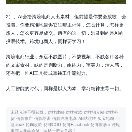
2）、AI会给跨境电商人出素材，但前提是你要会放牧，会
投喂。你要精准地告诉它往哪里计算，怎么计算，怎样更
想人，怎么更容易成交。所有的这一切，涉及到的是AI的
投喂技术。跨境电商人，同样要学习！
跨境电商行业，永远不缺图片，不
缺
视频，不缺各种各种
的文案素材，缺的是
判断力，组织力，审美力，活人感，
还有把一堆AI工具搓成赚钱工作流能力。
人工智能的时代，同样是以人为本，学习精神主导一切。
未经允许不得转载：
仿牌建站-仿牌收款-仿牌独立站-仿牌外
贸-仿牌推广-仿牌培训-仿牌跨境电商-AB站跳转-贝宝轮询-斗
篷cloak-轮询收款-仿牌COD-仿牌Facebook-仿牌教学
»
跨境
电商人要学会AI，这是一把大杀器！