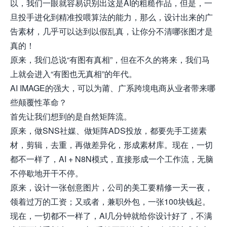
以，我们一眼就容易识别出这是AI的粗糙作品，但是，一
旦投手进化到精准投喂算法的能力，那么，设计出来的广
告素材，几乎可以达到以假乱真，让你分不清哪张图才是
真的！
原来，我们总说“有图有真相”，但在不久的将来，我们马
上就会进入“有图也无真相”的年代。
AI IMAGE的强大，可以为莆、广系跨境电商从业者带来哪
些颠覆性革命？
首先让我们想到的是
自然
矩阵流。
原来，做SNS社媒、做矩阵ADS投放，都要先手工搓素
材，剪辑，去重，再做差异化，形成素材库。现在，一切
都不一样了，AI + N8N模式，直接形成一个工作流，无脑
不停歇地开干不停。
原来，设计一张创意图片，公司的美工要
精修一天一夜，
领着过万的工资；又或者，兼职外包，一张100块钱起。
现在，一切都不一样了，AI几分钟就给你设计好了，不满