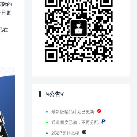
实际的
行日更
品在
☟公告☟
最新版精品计划已更新
通道额度已满，不再分配
2C2P是什么梗