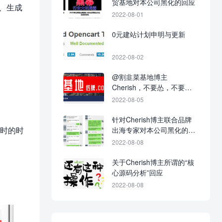
贸基地对本公司黑化的回应
词、生成
2022-08-01
0元建站计划申明与更新
2022-08-02
@割韭菜基地博主
Cherish，不要怂，不要不
回应，不要当缩头乌龟！
2022-08-05
针对Cherish博主联合品牌
小时的时
出海专家对本公司黑化的战
争进展图
2022-08-08
关于Cherish博主所谓的“核
心源码分析”回应
2022-08-08