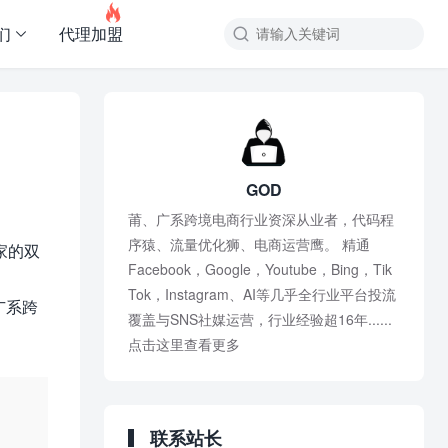

们
代理加盟
。
GOD
莆、广系跨境电商行业资深从业者，代码程
序猿、流量优化狮、电商运营鹰。 精通
家的双
Facebook，Google，Youtube，Bing，Tik
Tok，Instagram、AI等几乎全行业平台投流
广系跨
覆盖与SNS社媒运营，行业经验超16年......
点击这里查看更多
联系站长