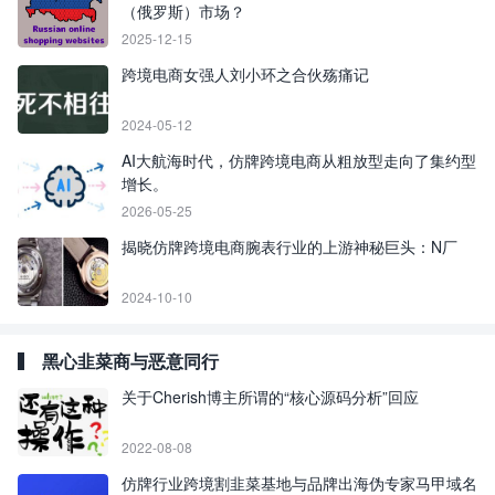
（俄罗斯）市场？
2025-12-15
跨境电商女强人刘小环之合伙殇痛记
2024-05-12
AI大航海时代，仿牌跨境电商从粗放型走向了集约型
增长。
2026-05-25
揭晓仿牌跨境电商腕表行业的上游神秘巨头：N厂
2024-10-10
黑心韭菜商与恶意同行
关于Cherish博主所谓的“核心源码分析”回应
2022-08-08
仿牌行业跨境割韭菜基地与品牌出海伪专家马甲域名