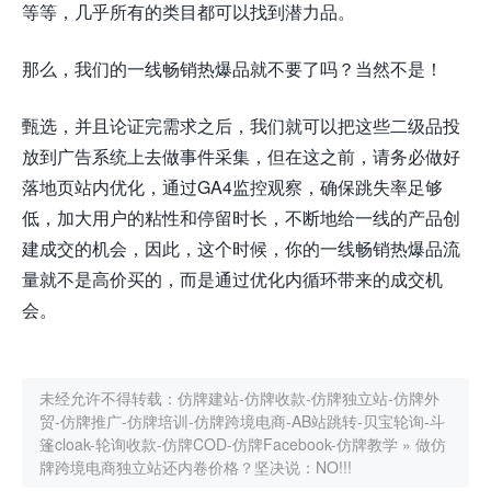
等等，几乎所有的类目都可以找到潜力品。
那么，我们的一线畅销热爆品就不要了吗？当然不是！
甄选，并且论证完需求之后，我们就可以把这些二级品投
放到广告系统上去做事件采集，但在这之前，请务必做好
落地页站内优化，通过GA4监控观察，确保跳失率足够
低，加大用户的粘性和停留时长，不断地给一线的产品创
建成交的机会，因此，这个时候，你的一线畅销热爆品流
量就不是高价买的，而是通过优化内循环带来的成交机
会。
未经允许不得转载：
仿牌建站-仿牌收款-仿牌独立站-仿牌外
贸-仿牌推广-仿牌培训-仿牌跨境电商-AB站跳转-贝宝轮询-斗
篷cloak-轮询收款-仿牌COD-仿牌Facebook-仿牌教学
»
做仿
牌跨境电商独立站还内卷价格？坚决说：NO!!!