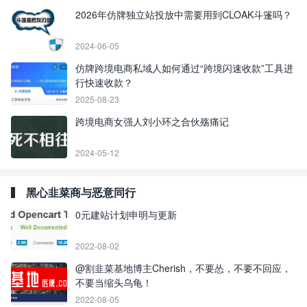
2026年仿牌独立站投放中需要用到CLOAK斗篷吗？
2024-06-05
仿牌跨境电商私域人如何通过“跨境闪速收款”工具进
行快速收款？
2025-08-23
跨境电商女强人刘小环之合伙殇痛记
2024-05-12
黑心韭菜商与恶意同行
0元建站计划申明与更新
2022-08-02
@割韭菜基地博主Cherish，不要怂，不要不回应，
不要当缩头乌龟！
2022-08-05