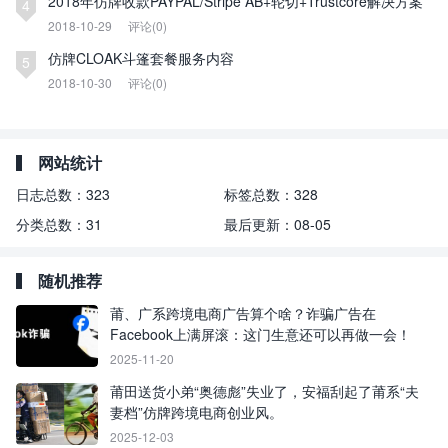
2018年仿牌收款PAYPAL/Stripe AB+轮切+Trustcore解决方案
4
2018-10-29
评论(0)
仿牌CLOAK斗篷套餐服务内容
5
2018-10-30
评论(0)
网站统计
日志总数：
323
标签总数：
328
分类总数：
31
最后更新：
08-05
随机推荐
莆、广系跨境电商广告算个啥？诈骗广告在
Facebook上满屏滚：这门生意还可以再做一会！
2025-11-20
莆田送货小弟“奥德彪”失业了，安福刮起了莆系“夫
妻档”仿牌跨境电商创业风。
2025-12-03