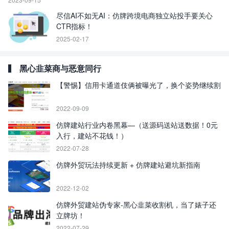
尽信AI不如无AI：仿牌跨境电商独立站投手要关心
CTR指标！
2025-02-17
黑心韭菜商与恶意同行
【警惕】信用卡通道伎俩被曝光了，换个姿势继续割
2022-09-09
仿牌建站行业内卷黑幕—（送源码送站送数据！0元
入行，建站不花钱！）
2022-07-28
仿牌外贸玩法持续更新 + 仿牌建站避坑新指南
2022-12-02
仿牌外贸建站伪专家-黑心韭菜收割机，当了婊子还
立牌坊！
2022-07-29