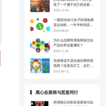
造了一个属于自己的全新时
代。
2025-12-09
一莆田25岁小伙子跨境电商
卖运动鞋，一年半时间卖出
10000+单
2024-08-20
为什么仿牌跨境电商独立站
产品自带流量属性？
2024-11-26
负债者适不适合做仿牌跨境
电商？还是先打工，去打螺
丝也行！
2024-09-12
黑心韭菜商与恶意同行
跨境独立站割韭菜基地与品