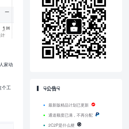
，人家动
这个工
☟公告☟
最新版精品计划已更新
通道额度已满，不再分配
2C2P是什么梗