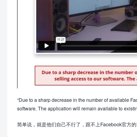
“Due to a sharp decrease in the number of available Fac
software. The application will remain available to existi
简单说，就是他们自己不行了，跟不上Facebook官