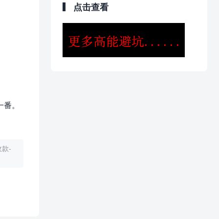
点击查看
一番。
款-