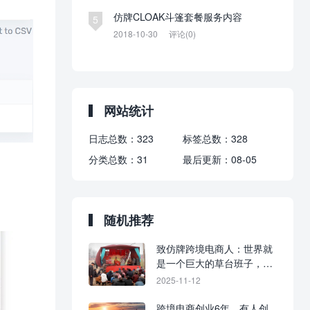
仿牌CLOAK斗篷套餐服务内容
5
2018-10-30
评论(0)
网站统计
日志总数：
323
标签总数：
328
分类总数：
31
最后更新：
08-05
随机推荐
致仿牌跨境电商人：世界就
是一个巨大的草台班子，不
要太较真！
2025-11-12
跨境电商创业6年，有人创