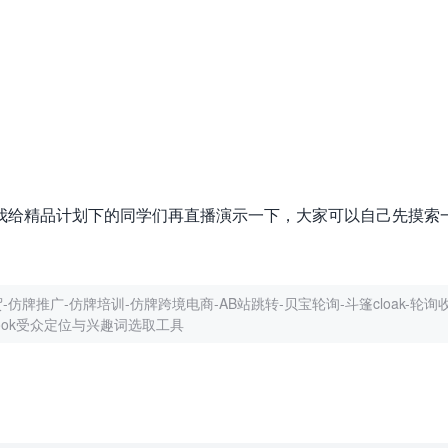
我给精品计划下的同学们再直播演示一下，大家可以自己先摸索
仿牌推广-仿牌培训-仿牌跨境电商-AB站跳转-贝宝轮询-斗篷cloak-轮询收
book受众定位与兴趣词选取工具