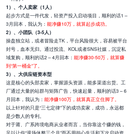
1）、个人卖家（1人）
起步方式是一件代发，轻资产投入启动项目，顺利的话1 –
3月回本，我认为：
能净赚10万，就算起步成功。
2）、小团队（3-5人）
操盘独立站，或者冒险走TK，平台风险很大，容易被平台
封号，血本无归。通过投流、KOL或者SNS社媒，沉淀私
域复购
，顺利的话2 – 4月回本：
能净赚30-50万，就算赚
到“第一桶金”了。
3）、大供应链资本型
这是核心的头部卖家，掌握源头资源，能多渠道出货。工
厂通过大量的站群与矩阵广告，快速起量，
顺利的话3 – 6
月回本，我认为：
能净赚100万，就算真正立住脚了。
以上针对的只是“三七定律”下的成功卖家，
成功，永远都
是少数人的专利。
对于莆、广系跨境电商从业者而言，当你靠这个赚的钱，
足以让你“退场休整三个月”而不用担心生活和下次启动资