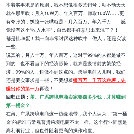
本着实事求是的原则，我不想像很多营销号，动不动天天
就在那里吹：月入10W刀、年入百万、赚取100W……更
有夸张的，扒拉一张嘴就是：月入百万、年入千万……感
觉没有这个“收入水平”，自己都不好意思出来混了？！
都是扯J8蛋！我一向非常讨厌这种吹牛！做人，还是实诚
一些。
说真的，月入十万、年入百万，这对于99%的人都是做不
到的，也不看当下的经济形势，就算是疫情前的繁荣经
济，99%的人，也做不到这点的。跨境电商人儿啊，我们
还是要实事求是一些，不要想着
赚百万、千万这种梗，先
赚出你的第一万
再说！
回归正题：
莆、广系跨境电商卖家要赚多少钱，才算赚到
第一桶金？
在莆、广系跨境电商这一边缘地带，我个人认为，“第一桶
金”的标准与常规普货跨境电商不太一样。这个行业固然是
高利润行业，但也伴随着更高的操作难度。