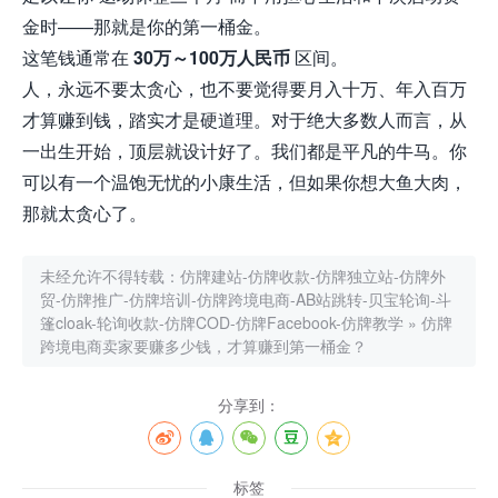
金时——那就是你的第一桶金。
这笔钱通常在
30万～100万人民币
区间。
人，永远不要太贪心，也不要觉得要月入十万、年入百万
才算赚到钱，踏实才是硬道理。对于绝大多数人而言，
从
一出生开始，顶层就设计好了。我们都是平凡的牛马。你
可以有一个温饱无忧的小康生活，但如果你想大鱼大肉，
那就太贪心了。
未经允许不得转载：
仿牌建站-仿牌收款-仿牌独立站-仿牌外
贸-仿牌推广-仿牌培训-仿牌跨境电商-AB站跳转-贝宝轮询-斗
篷cloak-轮询收款-仿牌COD-仿牌Facebook-仿牌教学
»
仿牌
跨境电商卖家要赚多少钱，才算赚到第一桶金？
分享到：
标签