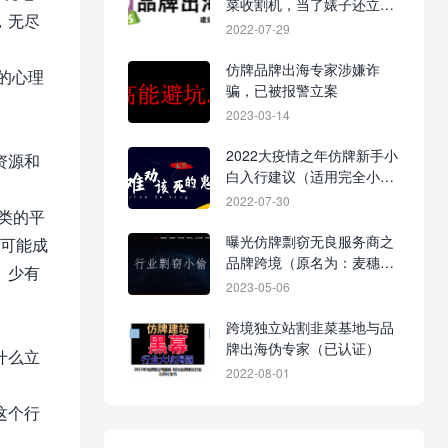
菜收割机，当了婊子还立牌
，无尽
坊！
2022-07-29
仿牌品牌出海专家涉嫌诈
的心理
骗，已被报警立案
2023-03-14
2022大疫情之年仿牌新手小
资源和
白入行建议（适用完全小
白）！
2022-07-30
k类的平
曝光仿牌剽窃无良服务商之
有可能成
品牌跨境（原名为：麦穗跨
、少有
境）
2023-05-06
跨境独立站割韭菜基地与品
牌出海伪专家（已认证）
什么立
2022-08-01
这个行