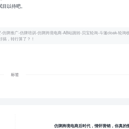
拭目以待吧。
仿牌推广-仿牌培训-仿牌跨境电商-AB站跳转-贝宝轮询-斗篷cloak-轮询收
好搞，转行算了？！
标签
仿牌跨境电商后时代，情怀营销，你真的