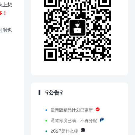
晚上想
多！
利润也
☟公告☟
最新版精品计划已更新
通道额度已满，不再分配
2C2P是什么梗