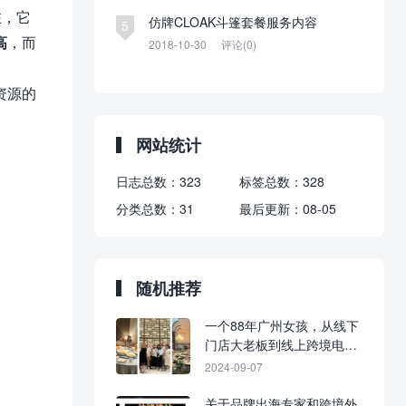
在，它
仿牌CLOAK斗篷套餐服务内容
5
高
，而
2018-10-30
评论(0)
资源的
网站统计
日志总数：
323
标签总数：
328
分类总数：
31
最后更新：
08-05
随机推荐
一个88年广州女孩，从线下
门店大老板到线上跨境电商
外贸小批的逆袭之路
2024-09-07
关于品牌出海专家和跨境外