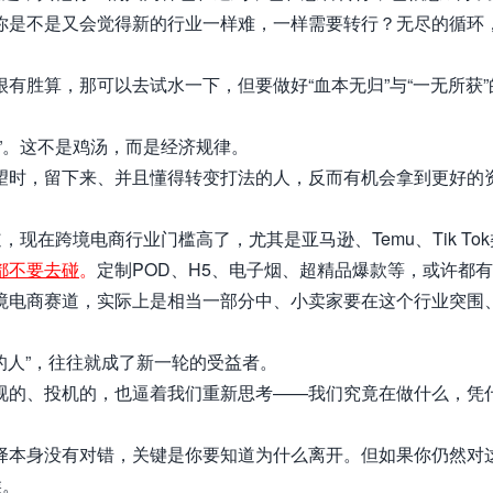
你是不是又会觉得新的行业一样难，一样需要转行？无尽的循环
有胜算，那可以去试水一下，但要做好“血本无归”与“一无所获”
”。这不是鸡汤，而是经济规律。
望时，留下来、并且懂得转变打法的人，反而有机会拿到更好的
现在跨境电商行业门槛高了，尤其是亚马逊、Temu、Tik To
都不要去碰
。
定制POD、H5、电子烟、超精品爆款等，或许都
境电商赛道，实际上是相当一部分
中、小卖家要在这个行业突围
的人”，往往就成了新一轮的受益者。
视的、投机的，也逼着我们重新思考——我们究竟在做什么，凭
择本身没有对错，关键是你要知道为什么离开。但如果你仍然对
候。