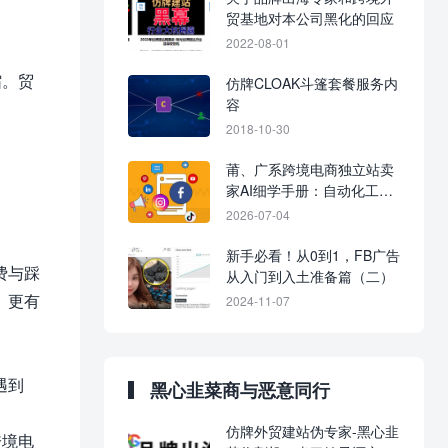
贸基地对本公司黑化的回应
2022-08-01
缩。贸
仿牌CLOAK斗篷套餐服务内
容
2018-10-30
莆、广系跨境电商独立站卖
家AI细学手册：自动化工作
流
2026-07-04
新手必看！从0到1，FB广告
费与踩
从入门到入土准备篇（二）
、更有
2024-11-07
遇到
黑心韭菜商与恶意同行
仿牌外贸建站伪专家-黑心韭
跨境电