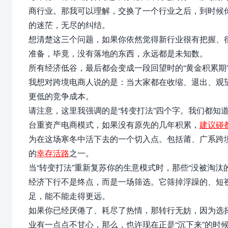
商行业。那我可以理解，交换了一个行业之后，到时候
的迷茫，无尽的纠结。
想清楚这三个问题，如果你依然觉得新行业很有把握、很
准备，毕竟，没有落地的东西，永远都是未知数。
所有经济低谷，最后都会变成一段回望时的“黄金积累期
我想对跨境电商人说的是：当大家都在收缩、退出、观
更低的竞争成本。
请注意，这里我强调的是“转变打法”四个字。我们都知道，
台重资产电商模式，如果没有原先的几年积累，
建议碰
为在这场寒冬中活下去的一个切入点。包括莆、广系跨
的
幸存活路
之一。
当
“转变打法”
重新复苏你的生意模式时，那些“没被淘汰
经济下行不是终点，而是一场筛选。它筛掉浮躁的、短
足，能不能走得更远。
如果你已经厌倦了、耗尽了热情，那转行无妨，因为选
业有一点点不甘心，那么，也许现在正是“沉下来”的时