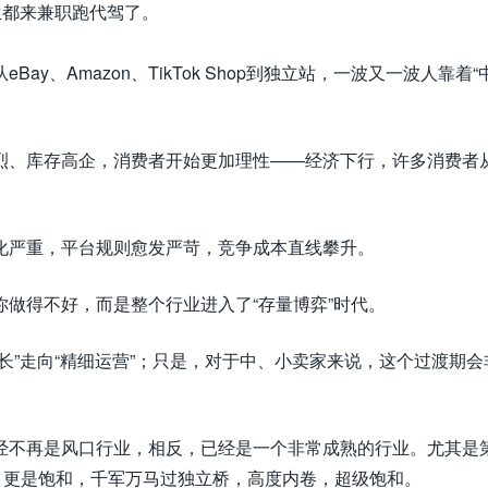
生都来兼职跑代驾了。
y、Amazon、TikTok Shop到独立站，一波又一波人靠着“
烈、库存高企，消费者开始更加理性——经济下行，许多消费者从
化严重，平台规则愈发严苛，竞争成本直线攀升。
你做得不好，而是整个行业进入了“存量博弈”时代。
长”走向“精细运营”；只是，对于中、小卖家来说，这个过渡期会
经不再是风口行业，相反，已经是一个非常成熟的行业。尤其是
模式，更是饱和，千军万马过独立桥，高度内卷，超级饱和。