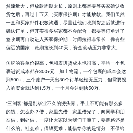
然流量大，但放款周期太长，原则上都是要等买家确认收
货之后，再过十五天（买家保护期）才能放款。我们虽然
一直和买家邮件积极沟通，尽量让他们收到货之后就进行
确认订单，但其实很多买家都不会配合，都要等订单过了
签收期再自动进入买家保护期，时间拉得非常长，像有些
偏远的国家，账期拉长到40天，资金滚动压力非常大。
仿牌的客单价很高，包和表进货成本也很高，平均一个包
裹进货成本都在300+元，加上物流，一个包裹的成本会达
到500+，三个账户一天出30个订单轻松无压力，但需要投
入的资金就达到1.5万，一个月会达到快50万。
“三剑客”都是刚毕业不久的愣头青，手上不可能有那么多
的钱，怎么办？借，家里先借，家里借光了，向同学和朋
友借，到处借，一度让大家以为我们干嘛了，要跑路还是
什么的。社会难，借钱更难，能借给你的是情分，不借给