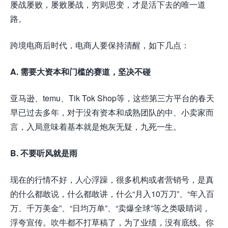
屡战屡败，屡败屡战，穷则思变，才是活下去的唯一道
路。
跨境电商后时代，
电商人要保持清醒，如下几点：
A. 需要大资本和门槛的赛道，坚决不碰
亚马逊、temu、Tik Tok Shop等，这些第三方平台的春天
早已过去多年，对于没有资本和成熟团队的中、小卖家而
言，入局意味着基本就是炮灰无疑，九死一生。
B. 不要听风就是雨
现在的行情不好，人心浮躁，很多机构或者营销号，是真
的什么都敢说，什么都敢讲，什么“月入10万刀”、“年入百
万、千万美金”、“日均万单”、“卖爆全球”等之类吸睛词，
浮夸宣传。吹牛都不打草稿了，为了业绩，没有底线。你