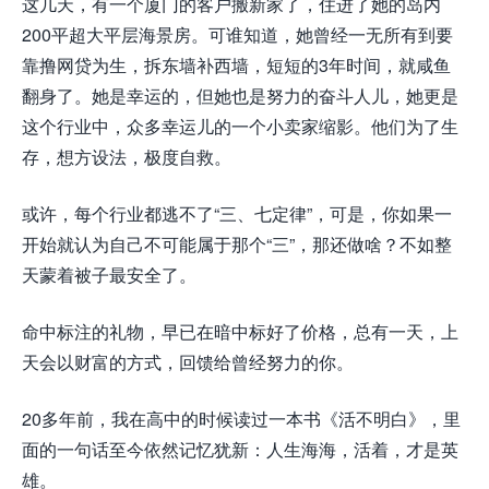
这几天，有一个厦门的客户搬新家了，住进了她的岛内
200平超大平层海景房。可谁知道，她曾经一无所有到要
靠撸网贷为生，拆东墙补西墙，短短的3年时间，就咸鱼
翻身了。她是幸运的，但她也是努力的奋斗人儿，她更是
这个行业中，
众多
幸运儿的一个小卖家缩影。他们为了生
存，想方设法，极度自救。
或许，每个行业都逃不了“三、七定律”，可是，你如果一
开始就认为自己不可能属于那个“三”，那还做啥？不如整
天蒙着被子最安全了。
命中标注的礼物，早已在暗中标好了价格，总有一天，上
天会以财富的方式，回馈给曾经努力的你。
20多年前，我在高中的时候读过一本书《活不明白》，里
面的一句话至今依然记忆犹新：人生海海，活着，才是英
雄。