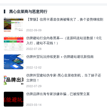
黑心韭菜商与恶意同行
【警惕】信用卡通道伎俩被曝光了，换个姿势继续割
2022-09-09
仿牌建站行业内卷黑幕—（送源码送站送数据！0元
入行，建站不花钱！）
2022-07-28
仿牌外贸玩法持续更新 + 仿牌建站避坑新指南
2022-12-02
仿牌外贸建站伪专家-黑心韭菜收割机，当了婊子还
立牌坊！
2022-07-29
仿牌品牌出海专家涉嫌诈骗，已被报警立案
2023-03-14