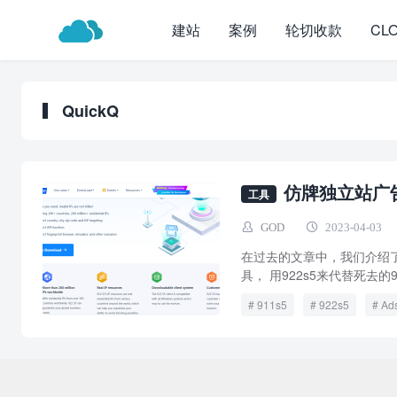
建站
案例
轮切收款
CL
QuickQ
仿牌独立站广告
工具
GOD
2023-04-03
在过去的文章中，我们介绍了
具， 用922s5来代替死去的9
911s5
922s5
Ad
Co