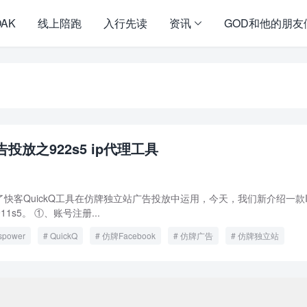
OAK
线上陪跑
入行先读
资讯
GOD和他的朋友
投放之922s5 ip代理工具
快客QuickQ工具在仿牌独立站广告投放中运用，今天，我们新介绍一款I
11s5。 ①、账号注册...
spower
QuickQ
仿牌Facebook
仿牌广告
仿牌独立站
pyright ©2009 - 2023 | GOD和他的朋友们 - 100%原创仿牌行业第一资