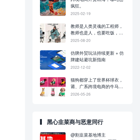
疯狂。
2025-02-19
教师是人类灵魂的工程师，
教师也是人，也要吃饭，也
会做仿牌跨境电商生意。
2025-08-20
仿牌外贸玩法持续更新 + 仿
牌建站避坑新指南
2022-12-02
猫狗都穿上了世界杯球衣，
莆、广系跨境电商的牛马，
连猫狗都不如了吗？
2026-05-26
黑心韭菜商与恶意同行
@割韭菜基地博主