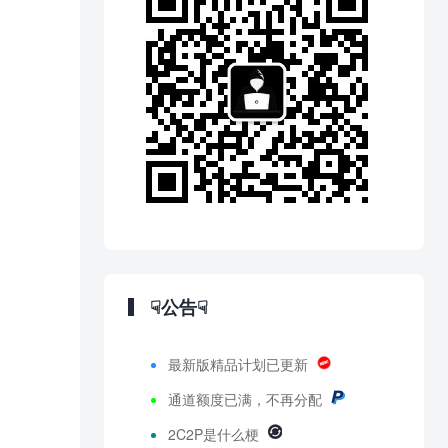
☟公告☟
最新版精品计划已更新
通道额度已满，不再分配
2C2P是什么梗