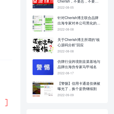
Cherish，不要怂，不要不
回应，不要当缩头乌龟！
2022-08-05
针对Cherish博主联合品牌
出海专家对本公司黑化的战
争进展图
2022-08-08
关于Cherish博主所谓的“核
心源码分析”回应
2022-08-08
仿牌行业跨境割韭菜基地与
品牌出海伪专家马甲域名
2022-08-17
【警惕】信用卡通道伎俩被
曝光了，换个姿势继续割
2022-09-09