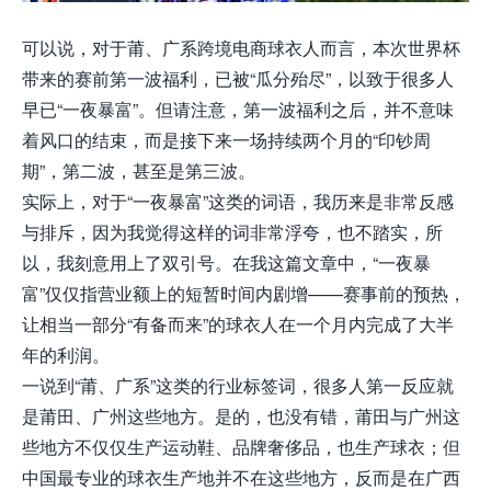
可以说，对于莆、广系跨境电商球衣人而言，本次世界杯
带来
的
赛前第一波福利，已被“瓜分殆尽”，以致于很多人
早已“一夜暴富”。但请注意，第一波福利之后，并不意味
着风口的结束，而是接下来一场持续两个月的“印钞周
期”，第二波，甚至是第三波。
实际上，
对于“一夜暴富”这类的词语，我历来是非常反感
与排斥，因为我觉得这样的词非常浮夸，也不踏实，所
以，我刻意用上了双引号。在我这篇文章中，
“一夜暴
富”仅仅指营业额上的短暂时间内剧增——赛事前的预热，
让相当一部
分“有备而来”的球衣人在一个月内完成了大半
年的利润。
一说到“莆、广系”这类的行业标签词，很多人第一反应就
是莆田、广州这些地方。是的，也没有错，莆田与广州这
些地方不仅仅生产运动鞋、品牌奢侈品，也生产球衣；但
中国最专业的球衣生产地并不在这些地方，反而是在广西