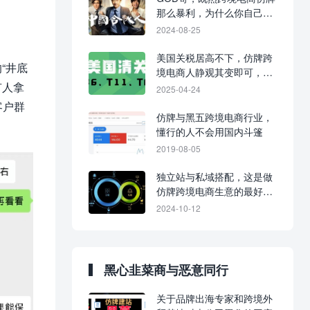
那么暴利，为什么你自己不
卖货？！
2024-08-25
美国关税居高不下，仿牌跨
“井底
境电商人静观其变即可，没
有人拿
必要慌张！
2025-04-24
客户群
仿牌与黑五跨境电商行业，
懂行的人不会用国内斗篷
2019-08-05
独立站与私域搭配，这是做
仿牌跨境电商生意的最好模
式
2024-10-12
黑心韭菜商与恶意同行
关于品牌出海专家和跨境外