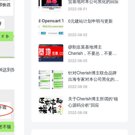
贸基地对本公司黑化的回应
2022-08-01
0元建站计划申明与更新
2022-08-02
@割韭菜基地博主
Cherish，不要怂，不要不
回应，不要当缩头乌龟！
2022-08-05
I达到5
针对Cherish博主联合品牌
出海专家对本公司黑化的战
争进展图
2022-08-08
关于Cherish博主所谓的“核
心源码分析”回应
2022-08-08