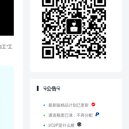
加工”工
☟公告☟
最新版精品计划已更新
通道额度已满，不再分配
2C2P是什么梗