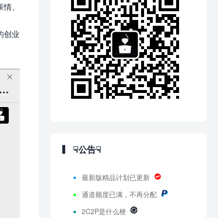
亲情、
的创业
☟公告☟
最新版精品计划已更新
通道额度已满，不再分配
2C2P是什么梗