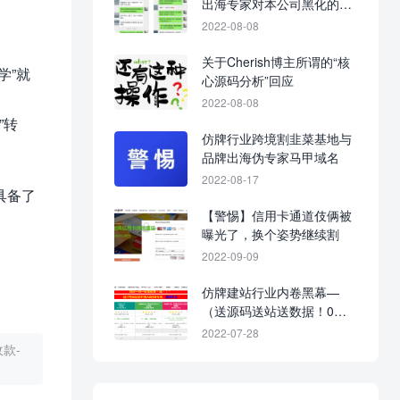
出海专家对本公司黑化的战
争进展图
2022-08-08
关于Cherish博主所谓的“核
学”就
心源码分析”回应
2022-08-08
”转
仿牌行业跨境割韭菜基地与
品牌出海伪专家马甲域名
2022-08-17
具备了
【警惕】信用卡通道伎俩被
曝光了，换个姿势继续割
2022-09-09
仿牌建站行业内卷黑幕—
（送源码送站送数据！0元
入行，建站不花钱！）
2022-07-28
款-