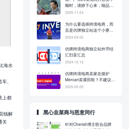
顺时，请静下心来，细品历
史，置之死地而后生。
2025-11-24
为什么要选择跨境电商，而
且是仿牌独立站这个小赛
道？
2024-03-02
仿牌跨境电商独立站外币结
汇扫盲汇总
2024-12-12
比海水
仿牌跨境电商卖家在煤炉
Mercari卖莆田鞋？不建议！
造车、
风口已过，谨防被割。
2025-03-05
质上都
黑心韭菜商与恶意同行
花钱解
通关
针对Cherish博主联合品牌