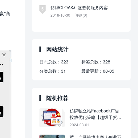
仿牌CLOAK斗篷套餐服务内容
5
赢”商
2018-10-30
评论(0)
。
网站统计
日志总数：
323
标签总数：
328
分类总数：
31
最后更新：
08-05
随机推荐
仿牌独立站Facebook广告
投放优化策略【超级干货，
强烈建议收藏】
2024-03-01
莆、广系跨境电商人创业不