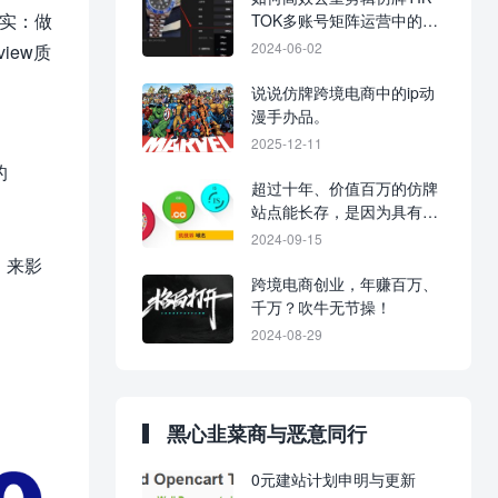
事实：做
TOK多账号矩阵运营中的视
频
2024-06-02
iew质
说说仿牌跨境电商中的ip动
漫手办品。
2025-12-11
的
超过十年、价值百万的仿牌
站点能长存，是因为具有高
抗投诉性。
2024-09-15
，来影
跨境电商创业，年赚百万、
千万？吹牛无节操！
2024-08-29
黑心韭菜商与恶意同行
0元建站计划申明与更新