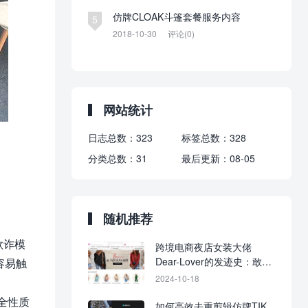
仿牌CLOAK斗篷套餐服务内容
5
2018-10-30
评论(0)
网站统计
日志总数：
323
标签总数：
328
分类总数：
31
最后更新：
08-05
随机推荐
欺诈模
跨境电商夜店女装大佬
Dear-Lover的发迹史：敢为
容易触
人先，也曾擦边
2024-10-18
全性质
如何高效去重剪辑仿牌TIK