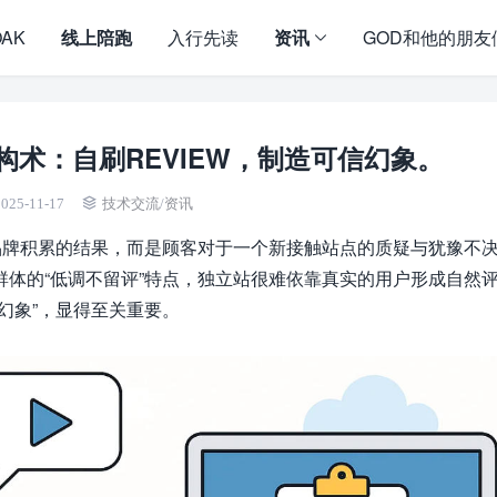
OAK
线上陪跑
入行先读
资讯
GOD和他的朋友
术：自刷REVIEW，制造可信幻象。
025-11-17
技术交流
/
资讯
品牌积累的结果，而是顾客对于一个新接触站点的质疑与犹豫不
体的“低调不留评”特点，独立站很难依靠真实的用户形成自然
幻象”，显得至关重要。