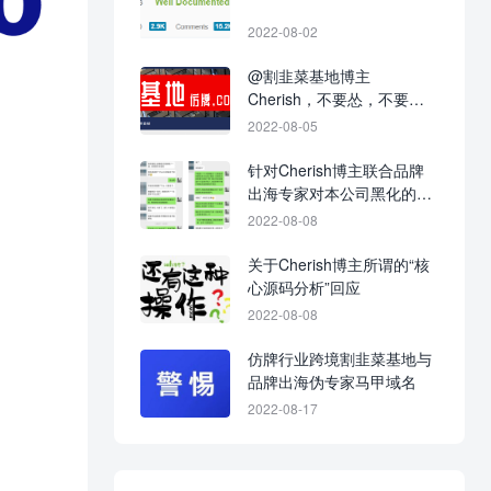
2022-08-02
@割韭菜基地博主
Cherish，不要怂，不要不
回应，不要当缩头乌龟！
2022-08-05
针对Cherish博主联合品牌
出海专家对本公司黑化的战
争进展图
2022-08-08
关于Cherish博主所谓的“核
心源码分析”回应
2022-08-08
仿牌行业跨境割韭菜基地与
品牌出海伪专家马甲域名
2022-08-17