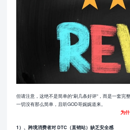
但请注意，这绝不是简单的“刷几条好评”，而是一套完
一切没有那么简单，且听GOD哥娓娓道来。
为什
1）、跨境消费者对 DTC（直销站）缺乏安全感