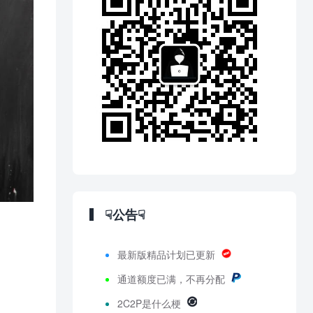
☟公告☟
最新版精品计划已更新
通道额度已满，不再分配
2C2P是什么梗