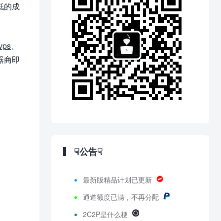
低的成
vps
、
器商即
☟公告☟
最新版精品计划已更新
通道额度已满，不再分配
2C2P是什么梗